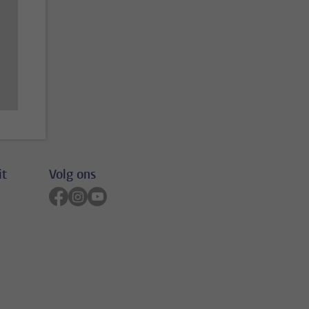
it
Volg ons
Volg ons op facebook
Volg ons op instagram
Volg ons op youtube