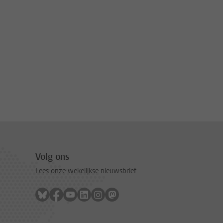
Volg ons
Lees onze wekelijkse nieuwsbrief
Volg ons op bluesky
Volg ons op facebook
Volg ons op youtube
Volg ons op linkedin
Volg ons op instagram
Volg ons op mastodon