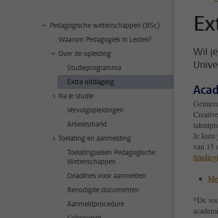
Ex
Pedagogische wetenschappen (BSc)
Waarom Pedagogiek in Leiden?
Wil je
Over de opleiding
Univer
Studieprogramma
Extra uitdaging
Acad
Na je studie
Geïnter
Vervolgopleidingen
Creativ
Arbeidsmarkt
talentp
Je kunt
Toelating en aanmelding
van 15 o
Toelatingseisen Pedagogische
Studieg
Wetenschappen
Deadlines voor aanmelden
Mee
Benodigde documenten
*De voo
Aanmeldprocedure
academi