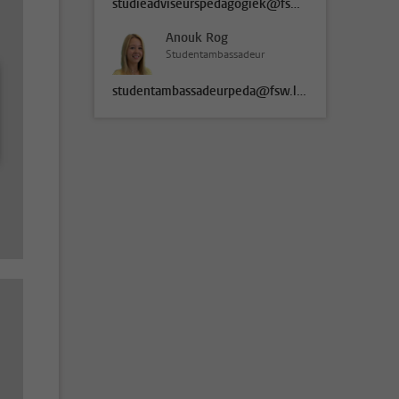
studieadviseurspedagogiek@fsw.leidenuniv.nl
Anouk Rog
Studentambassadeur
studentambassadeurpeda@fsw.leidenuniv.nl