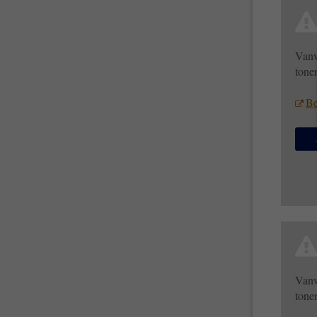
Vanw
tone
Be
Vanw
tone