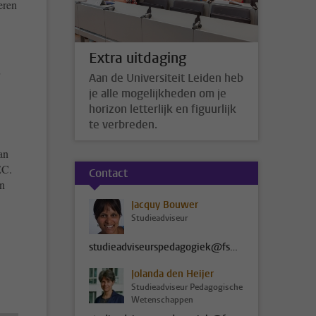
eren
Extra uitdaging
Aan de Universiteit Leiden heb
je alle mogelijkheden om je
horizon letterlijk en figuurlijk
te verbreden.
an
EC.
Contact
an
Jacquy Bouwer
Studieadviseur
studieadviseurspedagogiek@fsw.leidenuniv.nl
Jolanda den Heijer
Studieadviseur Pedagogische
Wetenschappen