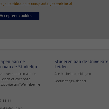
kijk de video op de oorspronkelijke website of
Accepteer cookies
vragen aan de
Studeren aan de Universite
n van de Studielijn
Leiden
en over studeren aan de
Alle bacheloropleidingen
t Leiden of over onze
Voorlichtingskalender
gsactiviteiten? We helpen je
7 11 11
jn@leidenuniv.nl