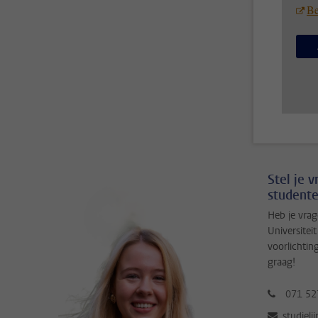
Be
Stel je 
studente
Heb je vrag
Universitei
voorlichtin
graag!
071 52
studieli