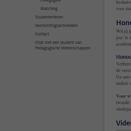
Collegegeld
besluit
voor st
Matching
Studentenleven
Hono
Voorlichtingsactiviteiten
Wil jij 
Contact
jou! Je 
Chat met een student van
academi
Pedagogische Wetenschappen
Honou
Verbree
de versc
Ga aan 
andere 
Voor w
tweede s
studieja
Vide