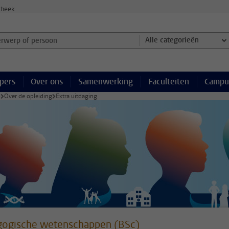
theek
werp of persoon en selecteer categorie
Alle categorieën
pers
Over ons
Samenwerking
Faculteiten
Campu
)
Over de opleiding
Extra uitdaging
ogische wetenschappen (BSc)