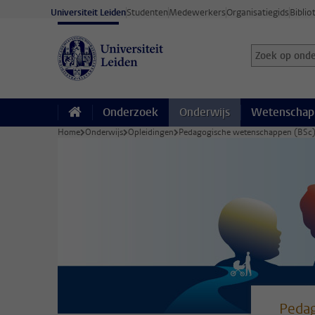
Ga direct naar de inhoud
Universiteit Leiden
Studenten
Medewerkers
Organisatiegids
Biblio
Zoek op onder
Zoekterm
Onderzoek
Onderwijs
Wetenschap
Home
Onderwijs
Opleidingen
Pedagogische wetenschappen (BSc
Pedag