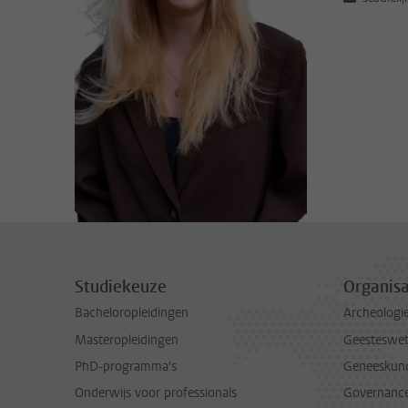
Studiekeuze
Organisa
Bacheloropleidingen
Archeologi
Masteropleidingen
Geesteswe
PhD-programma's
Geneeskun
Onderwijs voor professionals
Governance 