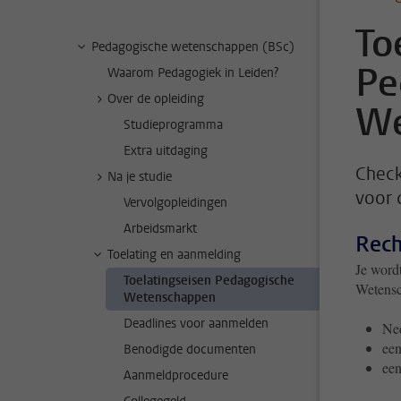
To
Pedagogische wetenschappen (BSc)
Pe
Waarom Pedagogiek in Leiden?
Over de opleiding
We
Studieprogramma
Extra uitdaging
Check
Na je studie
voor 
Vervolgopleidingen
Arbeidsmarkt
Rech
Toelating en aanmelding
Je wordt
Toelatingseisen Pedagogische
Wetensch
Wetenschappen
Deadlines voor aanmelden
Ned
een
Benodigde documenten
een
Aanmeldprocedure