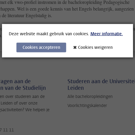
 met elk vwo-profiel instromen in de bacheloropleiding Pedagogische
happen. Wel is een goede kennis van het Engels belangrijk, aangezien
 de literatuur Engelstalig is.
en ander diploma behaald, dan moet je een officieel verzoek tot toelati
Deze website maakt gebruik van cookies.
Meer informatie.
n.
Cookies accepteren
Cookies weigeren
vragen aan de
Studeren aan de Universite
n van de Studielijn
Leiden
en over studeren aan de
Alle bacheloropleidingen
t Leiden of over onze
Voorlichtingskalender
gsactiviteiten? We helpen je
7 11 11