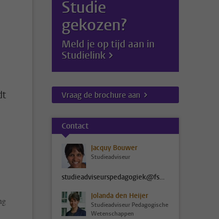
Studie
gekozen?
Meld je op tijd aan in
Studielink
dt
Vraag de brochure aan
Contact
Jacquy Bouwer
Studieadviseur
studieadviseurspedagogiek@fsw.leidenuniv.nl
Jolanda den Heijer
ng
Studieadviseur Pedagogische
Wetenschappen