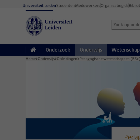
Ga direct naar de inhoud
Universiteit Leiden
Studenten
Medewerkers
Organisatiegids
Biblio
Zoek op onder
Zoekterm
Onderzoek
Onderwijs
Wetenschap
Home
Onderwijs
Opleidingen
Pedagogische wetenschappen (BSc
Pedag