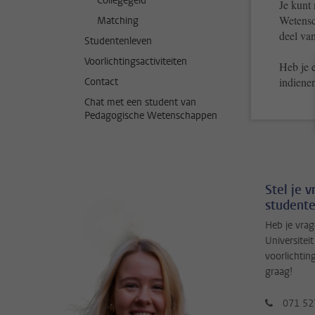
Collegegeld
Je kunt
Wetensc
Matching
deel van
Studentenleven
Voorlichtingsactiviteiten
Heb je e
indiene
Contact
Chat met een student van
Pedagogische Wetenschappen
Stel je 
studente
Heb je vrag
Universitei
voorlichtin
graag!
071 52