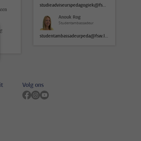
studieadviseurspedagogiek@fsw.leidenuniv.nl
 een
Anouk Rog
Studentambassadeur
ng
studentambassadeurpeda@fsw.leidenuniv.nl
it
Volg ons
Volg ons op facebook
Volg ons op instagram
Volg ons op youtube