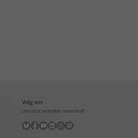
Volg ons
Lees onze wekelijkse nieuwsbrief
Volg ons op bluesky
Volg ons op facebook
Volg ons op youtube
Volg ons op linkedin
Volg ons op instagram
Volg ons op mastodon