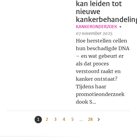
kan leiden tot
nieuwe
kankerbehandelin
KANKERONDERZOEK
07 november 2025
Hoe herstellen cellen
hun beschadigde DNA
– en wat gebeurt er
als dat proces
verstoord raakt en
kanker ontstaat?
Tijdens haar
promotieonderzoek
dook S...
1
Huidige pagina, pagina
2
Naar pagina
3
Naar pagina
4
Naar pagina
5
Naar pagina
...
28
Naar laatste pagina, pag
Naar volgende pagina, 