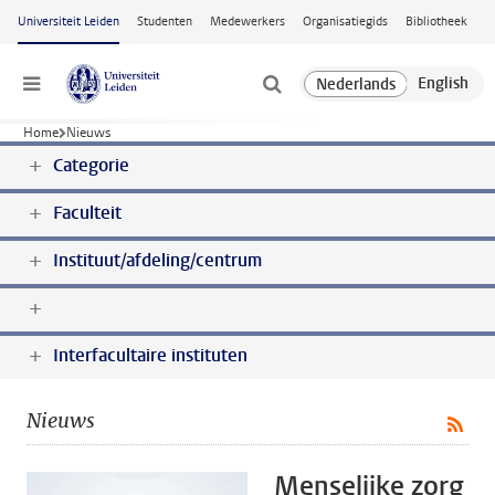
Ga naar hoofdinhoud
Universiteit Leiden
Studenten
Medewerkers
Organisatiegids
Bibliotheek
Menu
Home
Nieuws
Categorie
Faculteit
Instituut/afdeling/centrum
Interfacultaire instituten
Nieuws
Menselijke zorg