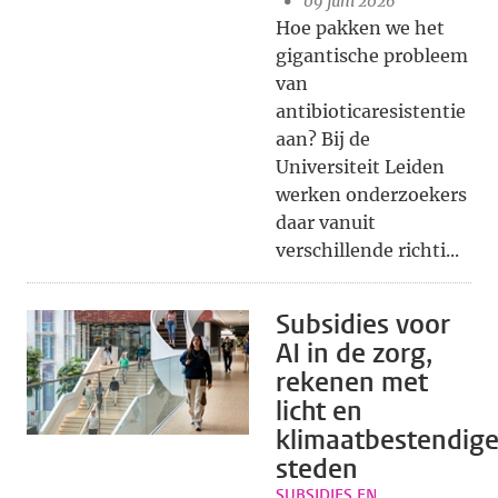
09 juni 2026
Hoe pakken we het
gigantische probleem
van
antibioticaresistentie
aan? Bij de
Universiteit Leiden
werken onderzoekers
daar vanuit
verschillende richti...
Subsidies voor
AI in de zorg,
rekenen met
licht en
klimaatbestendig
steden
SUBSIDIES EN