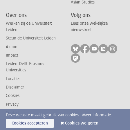
Asian Studies
Over ons
Volg ons
Werken bij de Universiteit
Lees onze wekelijkse
Leiden
nieuwsbrief
Steun de Universiteit Leiden
Alumni
Volg ons op bluesky
Volg ons op facebo
Volg ons op yo
Volg ons op
Volg on
Impact
Volg ons op mastodon
Leiden-Delft-Erasmus
Universities
Locaties
Disclaimer
Cookies
Privacy
Contact
Deze website maakt gebruik van cookies.
Meer informatie.
Cookies accepteren
Cookies weigeren