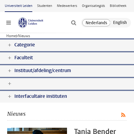
Ga naar hoofdinhoud
Universiteit Leiden
Studenten
Medewerkers
Organisatiegids
Bibliotheek
Menu
Home
Nieuws
Categorie
Faculteit
Instituut/afdeling/centrum
Interfacultaire instituten
Nieuws
Tanja Bender