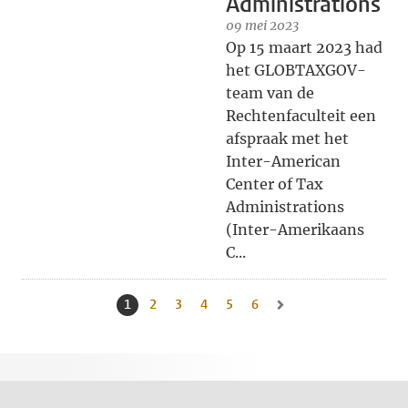
Administrations
09 mei 2023
Op 15 maart 2023 had
het GLOBTAXGOV-
team van de
Rechtenfaculteit een
afspraak met het
Inter-American
Center of Tax
Administrations
(Inter-Amerikaans
C...
1
Huidige pagina, pagina
2
Naar pagina
3
Naar pagina
4
Naar pagina
5
Naar pagina
6
Naar pagina
Naar volgende pagina, pag