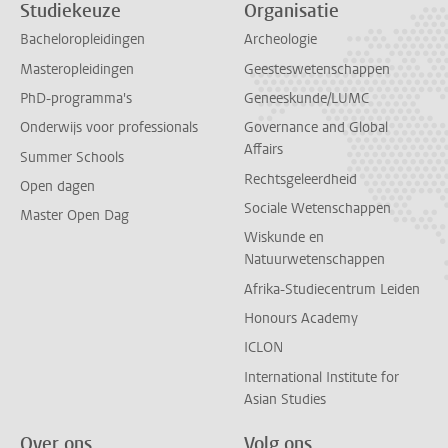
Studiekeuze
Organisatie
Bacheloropleidingen
Archeologie
Masteropleidingen
Geesteswetenschappen
PhD-programma's
Geneeskunde/LUMC
Onderwijs voor professionals
Governance and Global
Affairs
Summer Schools
Rechtsgeleerdheid
Open dagen
Sociale Wetenschappen
Master Open Dag
Wiskunde en
Natuurwetenschappen
Afrika-Studiecentrum Leiden
Honours Academy
ICLON
International Institute for
Asian Studies
Over ons
Volg ons