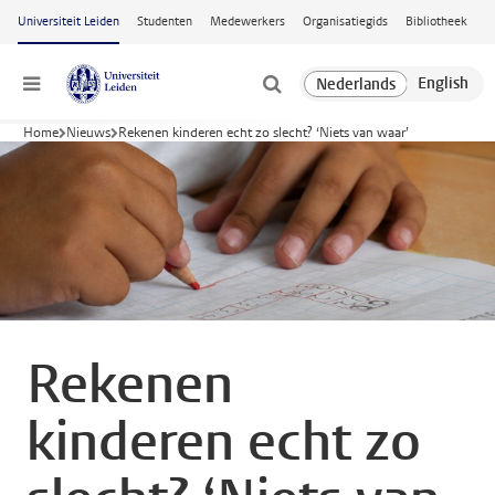
Ga naar hoofdinhoud
Universiteit Leiden
Studenten
Medewerkers
Organisatiegids
Bibliotheek
Menu
Home
Nieuws
Rekenen kinderen echt zo slecht? ‘Niets van waar’
Rekenen
kinderen echt zo