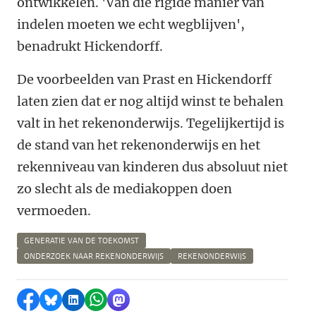
ontwikkelen. 'Van die rigide manier van
indelen moeten we echt wegblijven',
benadrukt Hickendorff.
De voorbeelden van Prast en Hickendorff
laten zien dat er nog altijd winst te behalen
valt in het rekenonderwijs. Tegelijkertijd is
de stand van het rekenonderwijs en het
rekenniveau van kinderen dus absoluut niet
zo slecht als de mediakoppen doen
vermoeden.
GENERATIE VAN DE TOEKOMST
ONDERZOEK NAAR REKENONDERWIJS
REKENONDERWIJS
Delen op Facebook
Delen via Bluesky
Delen op LinkedIn
Delen via WhatsApp
Delen via Mastodon