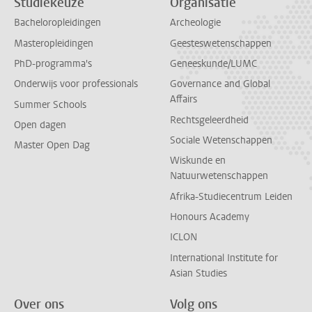
Studiekeuze
Organisatie
Bacheloropleidingen
Archeologie
Masteropleidingen
Geesteswetenschappen
PhD-programma's
Geneeskunde/LUMC
Onderwijs voor professionals
Governance and Global
Affairs
Summer Schools
Rechtsgeleerdheid
Open dagen
Sociale Wetenschappen
Master Open Dag
Wiskunde en
Natuurwetenschappen
Afrika-Studiecentrum Leiden
Honours Academy
ICLON
International Institute for
Asian Studies
Over ons
Volg ons