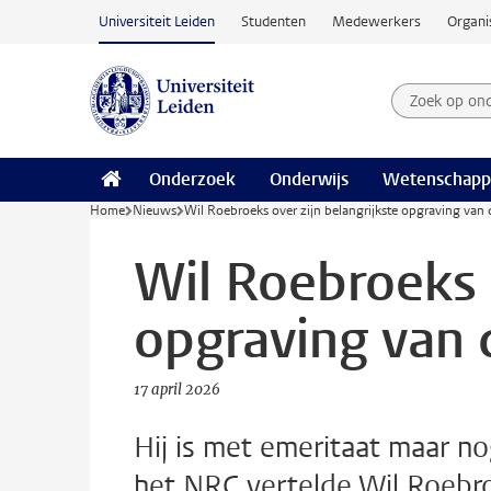
Ga naar hoofdinhoud
Universiteit Leiden
Studenten
Medewerkers
Organi
Zoek op on
Zoekterm
Onderzoek
Onderwijs
Wetenschapp
Home
Nieuws
Wil Roebroeks over zijn belangrijkste opgraving van 
Wil Roebroeks o
opgraving van 
17 april 2026
Hij is met emeritaat maar no
het NRC vertelde Wil Roebro