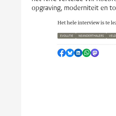
opgraving, moderniteit en t
Het hele interview is te l
EVOLUTIE
NEANDERTHALERS
VEL
Delen op Facebook
Delen via Bluesky
Delen op LinkedI
Delen via Wh
Delen via