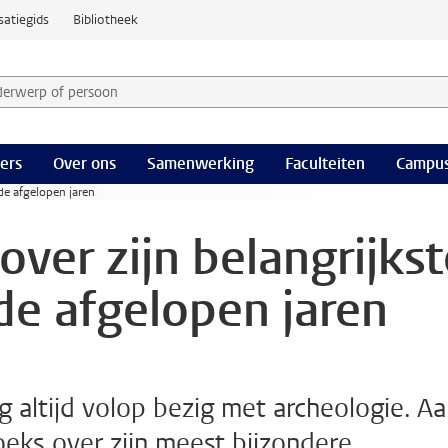
satiegids
Bibliotheek
derwerp of persoon en selecteer categorie
ers
Over ons
Samenwerking
Faculteiten
Campus
de afgelopen jaren
ver zijn belangrijkst
de afgelopen jaren
g altijd volop bezig met archeologie. A
eks over zijn meest bijzondere