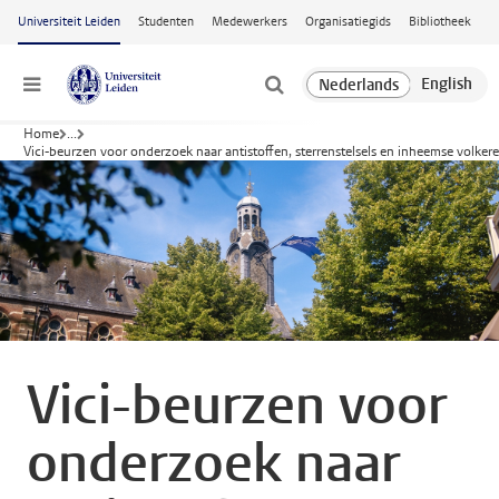
Ga naar hoofdinhoud
Universiteit Leiden
Studenten
Medewerkers
Organisatiegids
Bibliotheek
Menu
Home
...
Vici-beurzen voor onderzoek naar antistoffen, sterrenstelsels en inheemse volker
Vici-beurzen voor
onderzoek naar