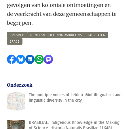
gevolgen van koloniale ontmoetingen en
de veerkracht van deze gemeenschappen te
begrijpen.
ERFGOED
GENEESMIDDELENONTWIKKELING
LAUREATEN
SPACE
Delen op Facebook
Delen via Bluesky
Delen op LinkedIn
Delen via WhatsApp
Delen via Mastodon
Onderzoek
The multiple voices of Leiden: Multilingualism and
linguistic diversity in the city
BRASILIAE. Indigenous Knowledge in the Making
of Science: Historia Naturalis Brasiliae (1648).