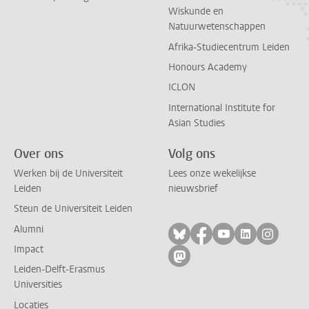
Wiskunde en
Natuurwetenschappen
Afrika-Studiecentrum Leiden
Honours Academy
ICLON
International Institute for
Asian Studies
Over ons
Volg ons
Werken bij de Universiteit
Lees onze wekelijkse
Leiden
nieuwsbrief
Steun de Universiteit Leiden
Alumni
Volg ons op bluesky
Volg ons op facebo
Volg ons op yo
Volg ons op
Volg on
Impact
Volg ons op mastodon
Leiden-Delft-Erasmus
Universities
Locaties