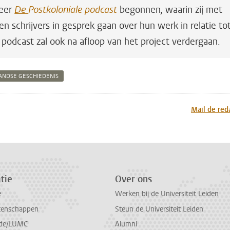
Veer
De
Postkoloniale podcast
begonnen
,
waarin zij met
 schrijvers in gesprek gaan over hun werk in relatie to
podcast zal ook na afloop van het project verdergaan.
ANDSE GESCHIEDENIS
n
atsApp
 Mastodon
Mail de red
tie
Over ons
e
Werken bij de Universiteit Leiden
tenschappen
Steun de Universiteit Leiden
de/LUMC
Alumni