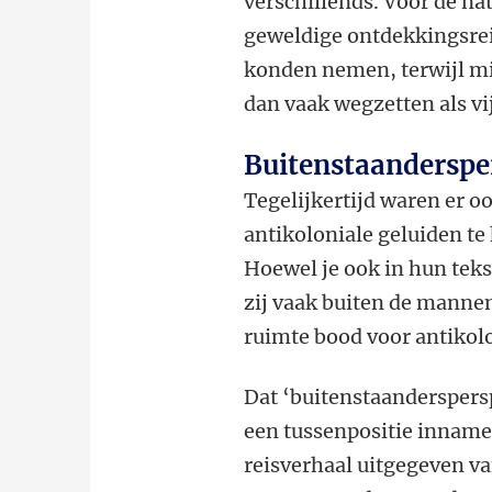
verschillends. Voor de n
geweldige ontdekkingsrei
konden nemen, terwijl mi
dan vaak wegzetten als v
Buitenstaandersper
Tegelijkertijd waren er 
antikoloniale geluiden t
Hoewel je ook in hun tek
zij vaak buiten de manne
ruimte bood voor antikolo
Dat ‘buitenstaanderspersp
een tussenpositie innam
reisverhaal uitgegeven va