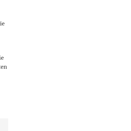
ie
ie
ten