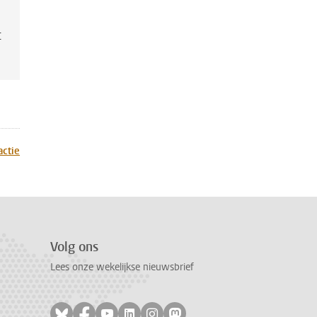
t
actie
Volg ons
Lees onze wekelijkse nieuwsbrief
Volg ons op bluesky
Volg ons op facebook
Volg ons op youtube
Volg ons op linkedin
Volg ons op instagram
Volg ons op mastodon