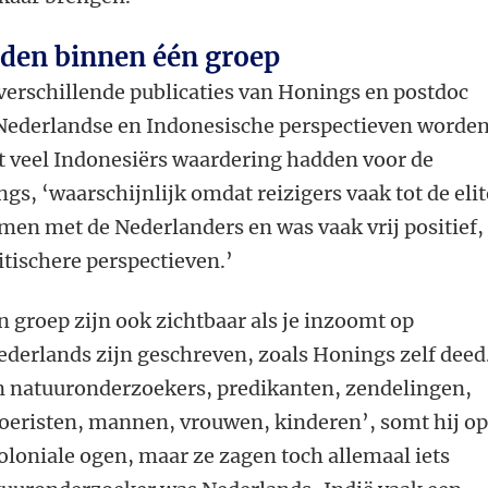
iden binnen één groep
 verschillende publicaties van Honings en postdoc
 Nederlandse en Indonesische perspectieven worde
t veel Indonesiërs waardering hadden voor de
gs, ‘waarschijnlijk omdat reizigers vaak tot de elit
en met de Nederlanders en was vaak vrij positief, 
itischere perspectieven.’
n groep zijn ook zichtbaar als je inzoomt op
Nederlands zijn geschreven, zoals Honings zelf deed
n natuuronderzoekers, predikanten, zendelingen,
toeristen, mannen, vrouwen, kinderen’, somt hij op
oloniale ogen, maar ze zagen toch allemaal iets