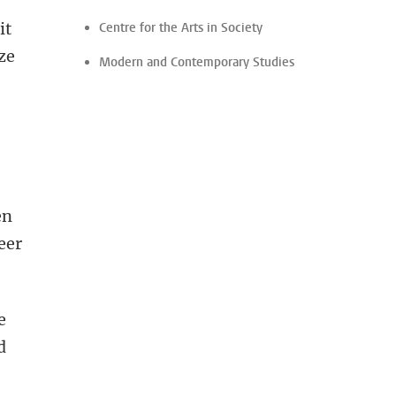
it
Centre for the Arts in Society
ze
Modern and Contemporary Studies
en
eer
e
d