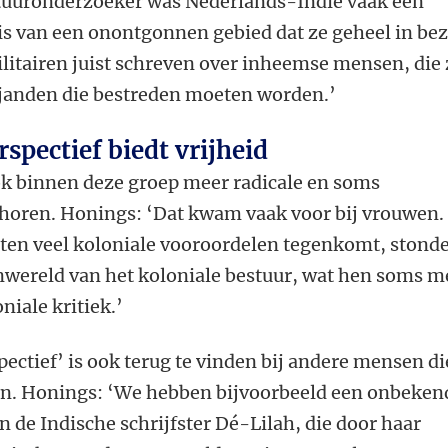
atuuronderzoeker was Nederlands-Indië vaak een
s van een onontgonnen gebied dat ze geheel in bez
litairen juist schreven over inheemse mensen, die 
ijanden die bestreden moeten worden.’
spectief biedt vrijheid
ook binnen deze groep meer radicale en soms
e horen. Honings: ‘Dat kwam vaak voor bij vrouwen.
sten veel koloniale vooroordelen tegenkomt, stond
nwereld van het koloniale bestuur, wat hen soms m
niale kritiek.’
ectief’ is ook terug te vinden bij andere mensen di
en. Honings: ‘We hebben bijvoorbeeld een onbeken
n de Indische schrijfster Dé-Lilah, die door haar