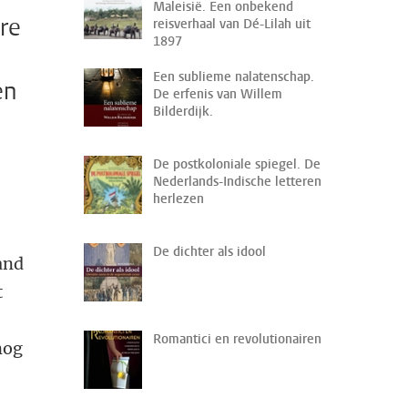
Maleisië. Een onbekend
re
reisverhaal van Dé-Lilah uit
1897
Een sublieme nalatenschap.
en
De erfenis van Willem
Bilderdijk.
De postkoloniale spiegel. De
Nederlands-Indische letteren
herlezen
De dichter als idool
and
t
Romantici en revolutionairen
nog