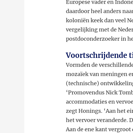
Europese vader en Indone
daardoor heel anders naar
koloniën keek dan veel N
vergelijking met de Nede
postdoconderzoeker in he
Voortschrijdende t
Vormden de verschillende
mozaïek van meningen en 
(technische) ontwikkelin
‘Promovendus Nick Tombe
accommodaties en vervoer
zegt Honings. ‘Aan het e
het vervoer veranderde. D
Aan de ene kant vergroot d