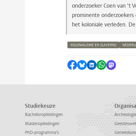
onderzoeker Coen van ’t 
prominente onderzoekers en
het koloniale verleden.
De 
KOLONIALISME EN SLAVERNIJ
NEDERL
Delen op Facebook
Delen via Bluesky
Delen op LinkedI
Delen via Wh
Delen via
Studiekeuze
Organisa
Bacheloropleidingen
Archeologi
Masteropleidingen
Geesteswe
PhD-programma's
Geneeskun