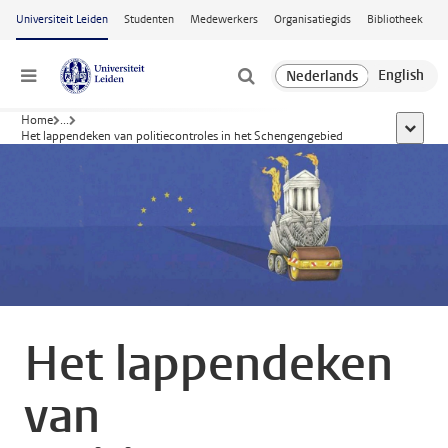
Ga naar hoofdinhoud
Universiteit Leiden
Studenten
Medewerkers
Organisatiegids
Bibliotheek
Menu
Home
...
toon all
Het lappendeken van politiecontroles in het Schengengebied
Het lappendeken
van