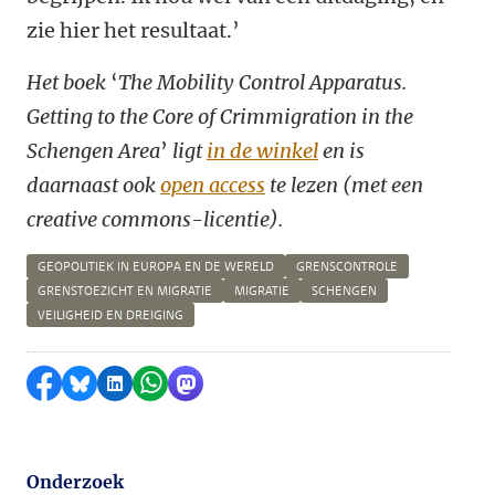
zie hier het resultaat.’
Het boek
‘
The Mobility Control Apparatus.
Getting to the Core of Crimmigration in the
Schengen Area
’
ligt
in de winkel
en is
daarnaast ook
open access
te lezen (met een
creative commons-licentie).
GEOPOLITIEK IN EUROPA EN DE WERELD
GRENSCONTROLE
GRENSTOEZICHT EN MIGRATIE
MIGRATIE
SCHENGEN
VEILIGHEID EN DREIGING
Delen op Facebook
Delen via Bluesky
Delen op LinkedIn
Delen via WhatsApp
Delen via Mastodon
Onderzoek