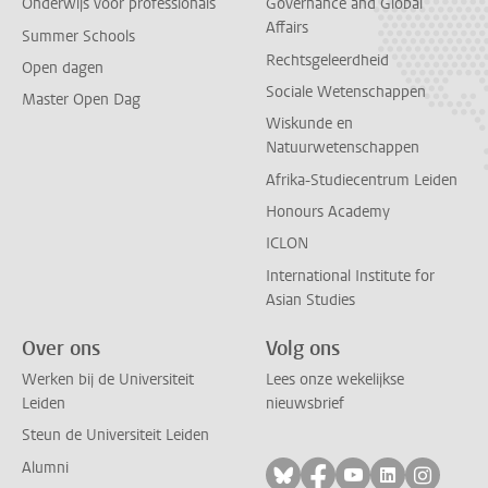
Onderwijs voor professionals
Governance and Global
Affairs
Summer Schools
Rechtsgeleerdheid
Open dagen
Sociale Wetenschappen
Master Open Dag
Wiskunde en
Natuurwetenschappen
Afrika-Studiecentrum Leiden
Honours Academy
ICLON
International Institute for
Asian Studies
Over ons
Volg ons
Werken bij de Universiteit
Lees onze wekelijkse
Leiden
nieuwsbrief
Steun de Universiteit Leiden
Alumni
Volg ons op bluesky
Volg ons op facebo
Volg ons op yo
Volg ons op
Volg on