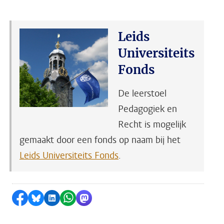
Leids
Universiteits
Fonds
De leerstoel
Pedagogiek en
Recht is mogelijk
gemaakt door een fonds op naam bij het
Leids Universiteits Fonds
.
Delen op Facebook
Delen via Bluesky
Delen op LinkedIn
Delen via WhatsApp
Delen via Mastodon