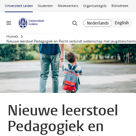
Ga naar hoofdinhoud
Universiteit Leiden
Studenten
Medewerkers
Organisatiegids
Bibliotheek
Menu
Home
...
Nieuwe leerstoel Pedagogiek en Recht verbindt wetenschap met jeugdbescherm
Nieuwe leerstoel
Pedagogiek en