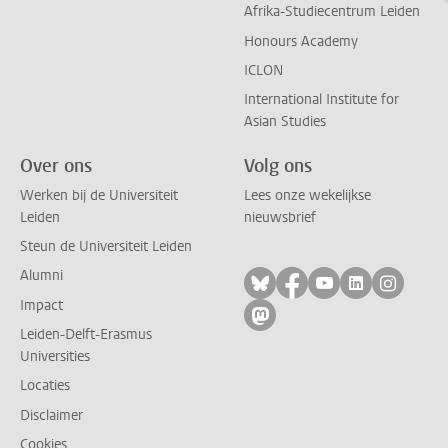
Afrika-Studiecentrum Leiden
Honours Academy
ICLON
International Institute for
Asian Studies
Over ons
Volg ons
Werken bij de Universiteit
Lees onze wekelijkse
Leiden
nieuwsbrief
Steun de Universiteit Leiden
Alumni
Volg ons op bluesky
Volg ons op facebo
Volg ons op yo
Volg ons op
Volg on
Impact
Volg ons op mastodon
Leiden-Delft-Erasmus
Universities
Locaties
Disclaimer
Cookies