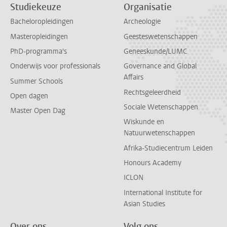
Studiekeuze
Organisatie
Bacheloropleidingen
Archeologie
Masteropleidingen
Geesteswetenschappen
PhD-programma's
Geneeskunde/LUMC
Onderwijs voor professionals
Governance and Global
Affairs
Summer Schools
Rechtsgeleerdheid
Open dagen
Sociale Wetenschappen
Master Open Dag
Wiskunde en
Natuurwetenschappen
Afrika-Studiecentrum Leiden
Honours Academy
ICLON
International Institute for
Asian Studies
Over ons
Volg ons