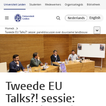
Ga naar hoofdinhoud
Universiteit Leiden
Studenten
Medewerkers
Organisatiegids
Bibliotheek
Menu
Home
...
toon all
Tweede EU Talks?! sessie: paneldiscussie over duurzame landbouw
Tweede EU
Talks?! sessie: