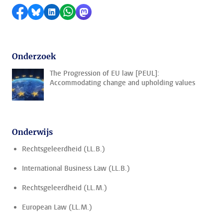
Delen op Facebook
Delen via Bluesky
Delen op LinkedIn
Delen via WhatsApp
Delen via Mastodon
Onderzoek
The Progression of EU law [PEUL]:
Accommodating change and upholding values
Onderwijs
Rechtsgeleerdheid (LL.B.)
International Business Law (LL.B.)
Rechtsgeleerdheid (LL.M.)
European Law (LL.M.)