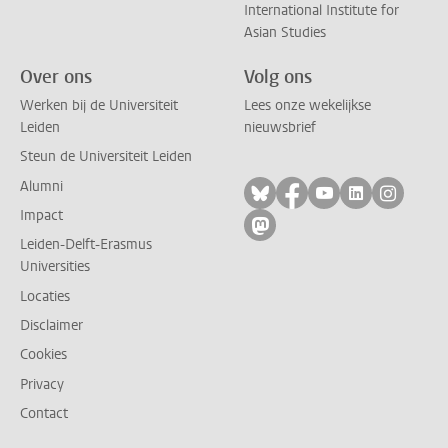
International Institute for
Asian Studies
Over ons
Volg ons
Werken bij de Universiteit
Lees onze wekelijkse
Leiden
nieuwsbrief
Steun de Universiteit Leiden
Alumni
Volg ons op bluesky
Volg ons op facebo
Volg ons op yo
Volg ons op
Volg on
Impact
Volg ons op mastodon
Leiden-Delft-Erasmus
Universities
Locaties
Disclaimer
Cookies
Privacy
Contact