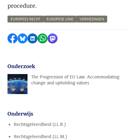
procedure.
EUROPEES RECHT
EUROPESE UNIE
VERKIEZINGEN
Delen op Facebook
Delen via Bluesky
Delen op LinkedIn
Delen via WhatsApp
Delen via Mastodon
Onderzoek
The Progression of EU Law: Accommodating
change and upholding values
Onderwijs
Rechtsgeleerdheid (LL.B.)
Rechtsgeleerdheid (LL.M.)