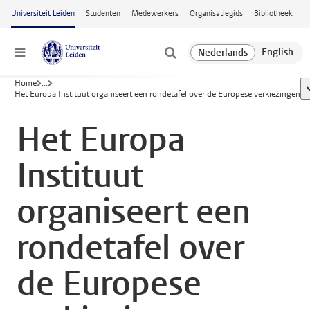
Ga naar hoofdinhoud
Universiteit Leiden
Studenten
Medewerkers
Organisatiegids
Bibliotheek
Menu
Home
...
t
Het Europa Instituut organiseert een rondetafel over de Europese verkiezingen
Het Europa
Instituut
organiseert een
rondetafel over
de Europese