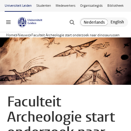
Ga naar hoofdinhoud
Universiteit Leiden
Studenten
Medewerkers
Organisatiegids
Bibliotheek
Menu
Home
Nieuws
Faculteit Archeologie start onderzoek naar dinosaurussen
Faculteit
Archeologie start