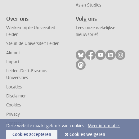
Asian Studies
Over ons
Volg ons
Werken bij de Universiteit
Lees onze wekelijkse
Leiden
nieuwsbrief
Steun de Universiteit Leiden
Alumni
Volg ons op bluesky
Volg ons op facebo
Volg ons op yo
Volg ons op
Volg on
Impact
Volg ons op mastodon
Leiden-Delft-Erasmus
Universities
Locaties
Disclaimer
Cookies
Privacy
Contact
Deze website maakt gebruik van cookies.
Meer informatie.
Cookies accepteren
Cookies weigeren