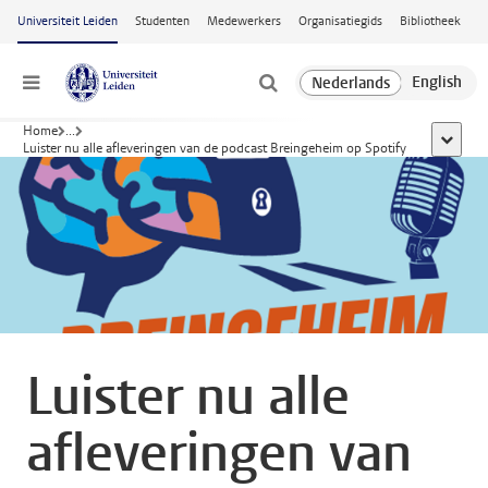
Ga naar hoofdinhoud
Universiteit Leiden
Studenten
Medewerkers
Organisatiegids
Bibliotheek
Menu
Home
...
toon all
Luister nu alle afleveringen van de podcast Breingeheim op Spotify
Luister nu alle
afleveringen van