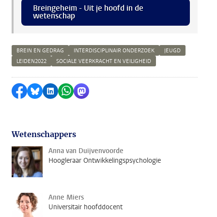
Breingeheim - Uit je hoofd in de
wetenschap
BREIN EN GEDRAG
INTERDISCIPLINAIR ONDERZOEK
JEUGD
LEIDEN2022
SOCIALE VEERKRACHT EN VEILIGHEID
Delen op Facebook
Delen via Bluesky
Delen op LinkedIn
Delen via WhatsApp
Delen via Mastodon
Wetenschappers
Anna van Duijvenvoorde
Hoogleraar Ontwikkelingspsychologie
Anne Miers
Universitair hoofddocent