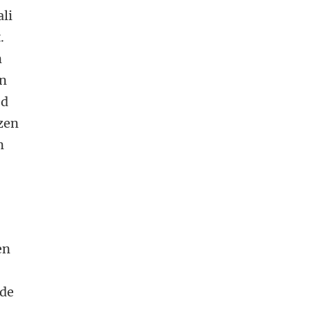
li
.
n
en
ed
ezen
n
s
en
 de