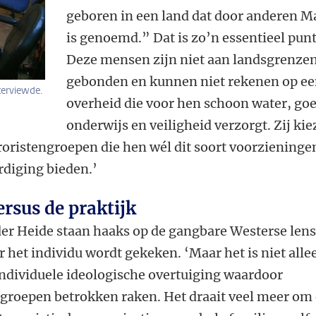
geboren in een land dat door anderen Ma
is genoemd.” Dat is zo’n essentieel punt
Deze mensen zijn niet aan landsgrenze
gebonden en kunnen niet rekenen op e
terviewde.
overheid die voor hen schoon water, go
onderwijs en veiligheid verzorgt. Zij ki
roristengroepen die hen wél dit soort voorzieninge
rdiging bieden.’
ersus de praktijk
er Heide staan haaks op de gangbare Westerse len
r het individu wordt gekeken. ‘Maar het is niet alle
individuele ideologische overtuiging waardoor
 groepen betrokken raken. Het draait veel meer om