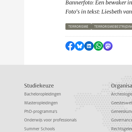
Bannerfoto: Een bewaker i
Foto's in tekst: Liesbeth va
TERRORISME
TERRORISMEBESTRIJDIN
Delen op Facebook
Delen via Bluesky
Delen op LinkedI
Delen via Wh
Delen via
Studiekeuze
Organisa
Bacheloropleidingen
Archeologi
Masteropleidingen
Geesteswe
PhD-programma's
Geneeskun
Onderwijs voor professionals
Governance 
Summer Schools
Rechtsgele