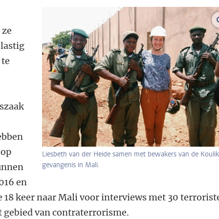
 ze
 lastig
 te
tszaak
ebben
 op
Liesbeth van der Heide samen met bewakers van de Kouli
gevangenis in Mali.
kunnen
2016 en
 18 keer naar Mali voor interviews met 30 terrorist
t gebied van contraterrorisme.