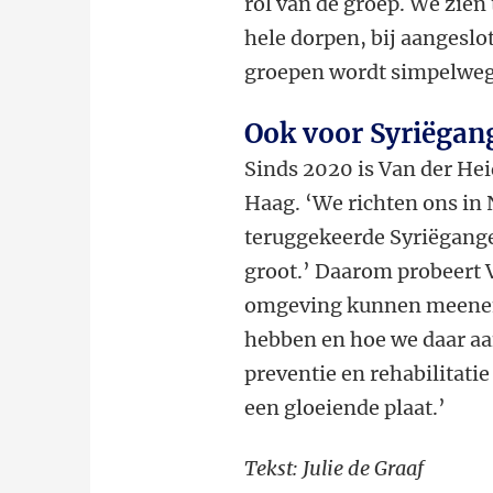
rol van de groep. We zien 
hele dorpen, bij aangeslo
groepen wordt simpelweg g
Ook voor Syriëgang
Sinds 2020 is Van der He
Haag. ‘We richten ons in 
teruggekeerde Syriëganger
groot.’ Daarom probeert V
omgeving kunnen meeneme
hebben en hoe we daar aa
preventie en rehabilitatie
een gloeiende plaat.’
Tekst: Julie de Graaf