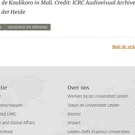
n de
Koulikoro in Mali. Credit:
ICRC Audiovisual Archiv
n der Heide
G
VEILIGHEID EN DREIGING
n
atsApp
 Mastodon
Mail de red
tie
Over ons
e
Werken bij de Universiteit Leiden
tenschappen
Steun de Universiteit Leiden
de/LUMC
Alumni
and Global Affairs
Impact
erdheid
Leiden-Delft-Erasmus Universities