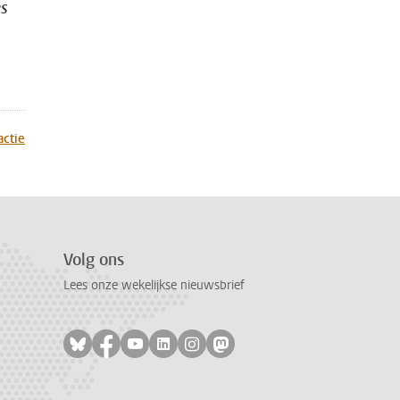
es
actie
Volg ons
Lees onze wekelijkse nieuwsbrief
Volg ons op bluesky
Volg ons op facebook
Volg ons op youtube
Volg ons op linkedin
Volg ons op instagram
Volg ons op mastodon