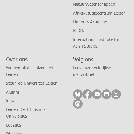
Natuurwetenschappen
Afrika-Studiecentrum Leiden
Honours Academy
ICLON
International Institute for
Asian Studies
Over ons
Volg ons
Werken bij de Universiteit
Lees onze wekelijkse
Leiden
nieuwsbrief
Steun de Universiteit Leiden
Alumni
Volg ons op bluesky
Volg ons op facebo
Volg ons op yo
Volg ons op
Volg on
Impact
Volg ons op mastodon
Leiden-Delft-Erasmus
Universities
Locaties
Disclaimer