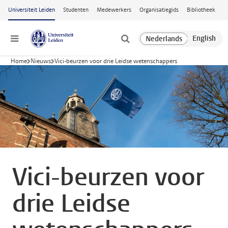
Ga naar hoofdinhoud
Universiteit Leiden
Studenten
Medewerkers
Organisatiegids
Bibliotheek
Menu
Home
Nieuws
Vici-beurzen voor drie Leidse wetenschappers
Vici-beurzen voor
drie Leidse