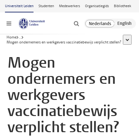
Ga naar hoofdinhoud
Universiteit Leiden
Studenten
Medewerkers
Organisatiegids
Bibliotheek
Menu
Home
...
toon all
Mogen ondernemers en werkgevers vaccinatiebewijs verplicht stellen?
Mogen
ondernemers en
werkgevers
vaccinatiebewijs
verplicht stellen?