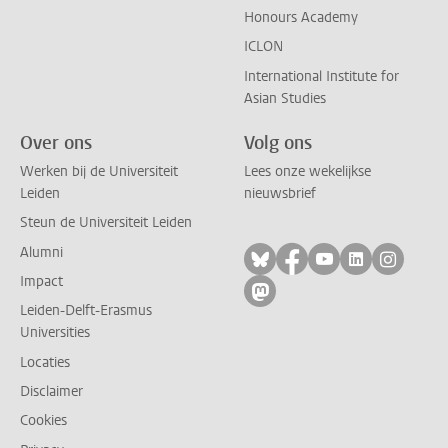
Honours Academy
ICLON
International Institute for
Asian Studies
Over ons
Volg ons
Werken bij de Universiteit
Lees onze wekelijkse
Leiden
nieuwsbrief
Steun de Universiteit Leiden
Alumni
Volg ons op bluesky
Volg ons op facebo
Volg ons op yo
Volg ons op
Volg on
Impact
Volg ons op mastodon
Leiden-Delft-Erasmus
Universities
Locaties
Disclaimer
Cookies