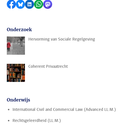
Delen op Facebook
Delen via Bluesky
Delen op LinkedIn
Delen via WhatsApp
Delen via Mastodon
Onderzoek
Hervorming van Sociale Regelgeving
Coherent Privaatrecht
Onderwijs
International Civil and Commercial Law (Advanced LL.M.)
Rechtsgeleerdheid (LL.M.)