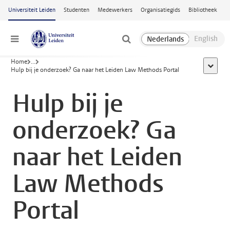
Ga naar hoofdinhoud
Universiteit Leiden
Studenten
Medewerkers
Organisatiegids
Bibliotheek
Menu
Home
...
toon all
Hulp bij je onderzoek? Ga naar het Leiden Law Methods Portal
Hulp bij je
onderzoek? Ga
naar het Leiden
Law Methods
Portal