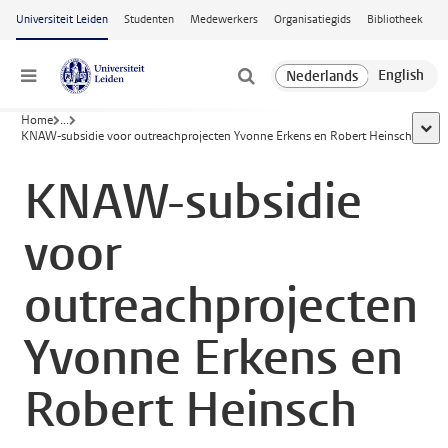
Ga naar hoofdinhoud
Universiteit Leiden
Studenten
Medewerkers
Organisatiegids
Bibliotheek
Menu
Home
...
toon 
KNAW-subsidie voor outreachprojecten Yvonne Erkens en Robert Heinsch
KNAW-subsidie
voor
outreachprojecten
Yvonne Erkens en
Robert Heinsch