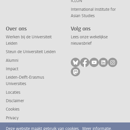
ICLON
International Institute for
Asian Studies
Over ons
Volg ons
Werken bij de Universiteit
Lees onze wekelijkse
Leiden
nieuwsbrief
Steun de Universiteit Leiden
Alumni
Volg ons op bluesky
Volg ons op facebo
Volg ons op yo
Volg ons op
Volg on
Impact
Volg ons op mastodon
Leiden-Delft-Erasmus
Universities
Locaties
Disclaimer
Cookies
Privacy
Contact
Deze website maakt gebruik van cookies.
Meer informatie.