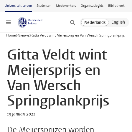
Ga naar hoofdinhoud
Universiteit Leiden
Studenten
Medewerkers
Organisatiegids
Bibliotheek
Menu
Home
Nieuws
Gitta Veldt wint Meijersprijs en Van Wersch Springplankprijs
Gitta Veldt wint
Meijersprijs en
Van Wersch
Springplankprijs
19 januari 2021
De Meijersprijzen worden