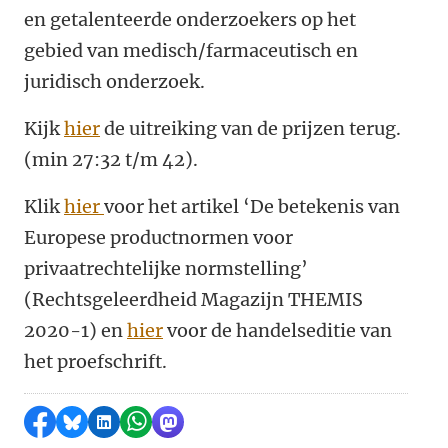
en getalenteerde onderzoekers op het
gebied van medisch/farmaceutisch en
juridisch onderzoek.
Kijk
hier
de uitreiking van de prijzen terug.
(min 27:32 t/m 42).
Klik
hier
voor het artikel ‘De betekenis van
Europese productnormen voor
privaatrechtelijke normstelling’
(
Rechtsgeleerdheid Magazijn THEMIS
2020-1
)
en
hier
voor de handelseditie van
het proefschrift.
Delen op Facebook
Delen via Bluesky
Delen op LinkedIn
Delen via WhatsApp
Delen via Mastodon