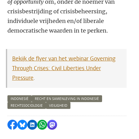
of opportunity
om, onder de noemer van
crisisbestrijding of crisisbeheersing,
individuele vrijheden en/of liberale
democratische waarden in te perken.
Bekijk de flyer van het webinar Governing
Through Crises: Civil Liberties Under
Pressure
.
INDONESIË
RECHT EN SAMENLEVING IN INDONESIË
RECHTSSOCIOLOGIE
VEILIGHEID
Delen op Facebook
Delen via Bluesky
Delen op LinkedIn
Delen via WhatsApp
Delen via Mastodon