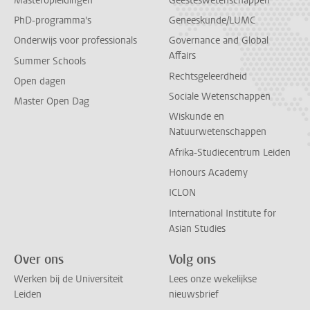
Masteropleidingen
Geesteswetenschappen
PhD-programma's
Geneeskunde/LUMC
Onderwijs voor professionals
Governance and Global
Affairs
Summer Schools
Rechtsgeleerdheid
Open dagen
Sociale Wetenschappen
Master Open Dag
Wiskunde en
Natuurwetenschappen
Afrika-Studiecentrum Leiden
Honours Academy
ICLON
International Institute for
Asian Studies
Over ons
Volg ons
Werken bij de Universiteit
Lees onze wekelijkse
Leiden
nieuwsbrief