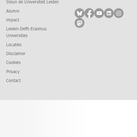
Steun de Universiteit Leiden
Alumni
Volg ons op bluesky
Volg ons op facebo
Volg ons op yo
Volg ons op
Volg on
Impact
Volg ons op mastodon
Leiden-Delft-Erasmus
Universities
Locaties
Disclaimer
Cookies
Privacy
Contact