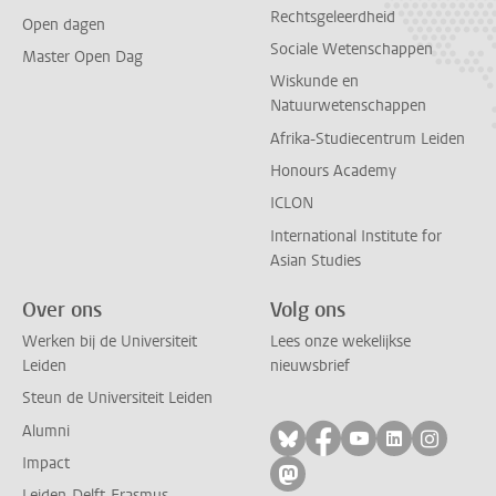
Rechtsgeleerdheid
Open dagen
Sociale Wetenschappen
Master Open Dag
Wiskunde en
Natuurwetenschappen
Afrika-Studiecentrum Leiden
Honours Academy
ICLON
International Institute for
Asian Studies
Over ons
Volg ons
Werken bij de Universiteit
Lees onze wekelijkse
Leiden
nieuwsbrief
Steun de Universiteit Leiden
Alumni
Volg ons op bluesky
Volg ons op facebo
Volg ons op yo
Volg ons op
Volg on
Impact
Volg ons op mastodon
Leiden-Delft-Erasmus