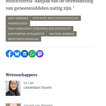
multicriteria-aanpak van de ontwikkeling
van geneesmiddelen nuttig zijn.’
DEEP LEARNING
EFFICIËNTE MEDICIJNONTWIKKELING
FARMACOLOGIE
HIGH THROUGHPUT SCREENING AND MICROSCOPY
KUNSTMATIGE INTELLIGENTIE
MACHINE LEARNING
MEDICIJNONTWIKKELING
Delen op Facebook
Delen via Bluesky
Delen op LinkedIn
Delen via WhatsApp
Delen via Mastodon
Wetenschappers
Lu Cao
Universitair Docent
Gerard van Westen