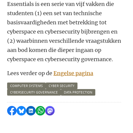
Essentials is een serie van vijf vakken die
studenten (1) een set van technische
basisvaardigheden met betrekking tot
cyberspace en cybersecurity bijbrengen en
(2) waarbinnen verschillende vraagstukken
aan bod komen die dieper ingaan op
cyberspace en cybersecurity governance.
Lees verder op de
Engelse pagina
COMPUTER SYSTEMS
CYBER SECURITY
CYBERSECURITY GOVERNANCE
DATA PROTECTION
Delen op Facebook
Delen via Bluesky
Delen op LinkedIn
Delen via WhatsApp
Delen via Mastodon