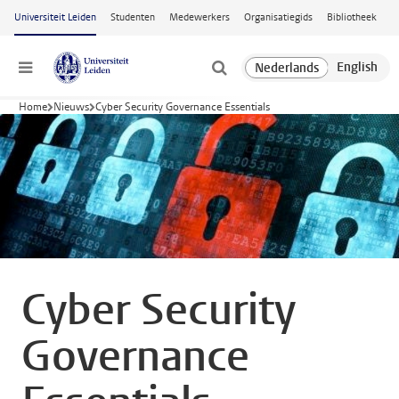
Ga naar hoofdinhoud
Universiteit Leiden
Studenten
Medewerkers
Organisatiegids
Bibliotheek
Menu
Home
Nieuws
Cyber Security Governance Essentials
Cyber Security
Governance