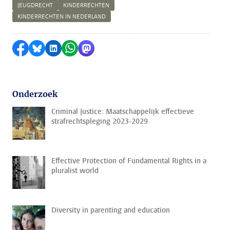
JEUGDRECHT
KINDERRECHTEN
KINDERRECHTEN IN NEDERLAND
Delen op Facebook
Delen via Bluesky
Delen op LinkedIn
Delen via WhatsApp
Delen via Mastodon
Onderzoek
Criminal Justice: Maatschappelijk effectieve
strafrechtspleging 2023-2029
Effective Protection of Fundamental Rights in a
pluralist world
Diversity in parenting and education