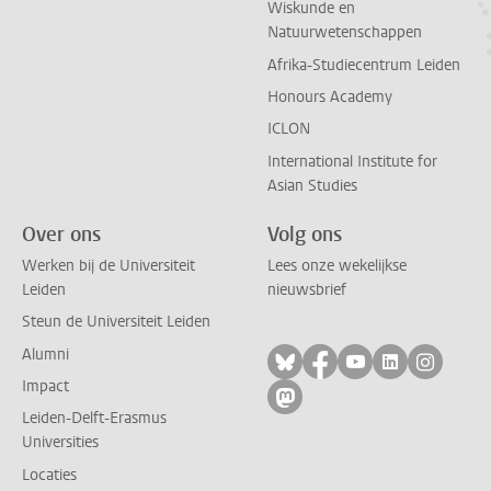
Wiskunde en
Natuurwetenschappen
Afrika-Studiecentrum Leiden
Honours Academy
ICLON
International Institute for
Asian Studies
Over ons
Volg ons
Werken bij de Universiteit
Lees onze wekelijkse
Leiden
nieuwsbrief
Steun de Universiteit Leiden
Alumni
Volg ons op bluesky
Volg ons op facebo
Volg ons op yo
Volg ons op
Volg on
Impact
Volg ons op mastodon
Leiden-Delft-Erasmus
Universities
Locaties