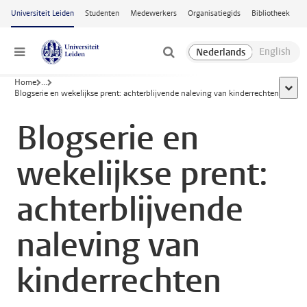
Ga naar hoofdinhoud
Universiteit Leiden
Studenten
Medewerkers
Organisatiegids
Bibliotheek
Menu
Home
...
toon a
Blogserie en wekelijkse prent: achterblijvende naleving van kinderrechten
Blogserie en
wekelijkse prent:
achterblijvende
naleving van
kinderrechten