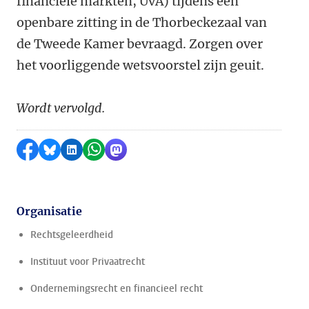
financiële markten, UvA) tijdens een
openbare zitting in de
Thorbeckezaal van
de Tweede Kamer
bevraagd. Zorgen over
het voorliggende wetsvoorstel zijn geuit.
Wordt vervolgd.
Delen op Facebook
Delen via Bluesky
Delen op LinkedIn
Delen via WhatsApp
Delen via Mastodon
Organisatie
Rechtsgeleerdheid
Instituut voor Privaatrecht
Ondernemingsrecht en financieel recht