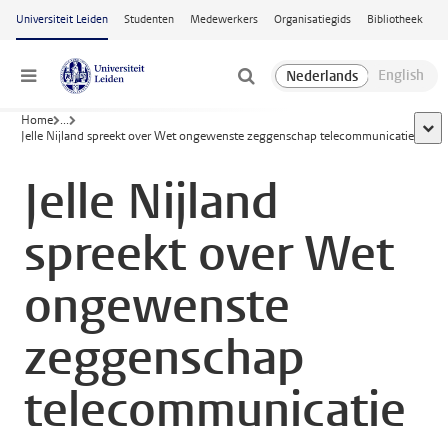
Ga naar hoofdinhoud
Universiteit Leiden
Studenten
Medewerkers
Organisatiegids
Bibliotheek
Menu
Home
...
toon
Jelle Nijland spreekt over Wet ongewenste zeggenschap telecommunicatie
Jelle Nijland
spreekt over Wet
ongewenste
zeggenschap
telecommunicatie