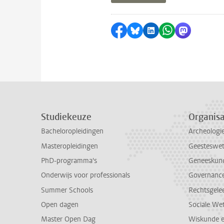
Delen op Facebook
Delen via Bluesky
Delen op LinkedI
Delen via Wh
Delen via
Studiekeuze
Organisa
Bacheloropleidingen
Archeologi
Masteropleidingen
Geesteswe
PhD-programma's
Geneeskun
Onderwijs voor professionals
Governance 
Summer Schools
Rechtsgele
Open dagen
Sociale We
Master Open Dag
Wiskunde 