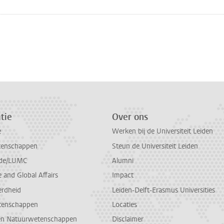
n
atsApp
 Mastodon
tie
Over ons
e
Werken bij de Universiteit Leiden
tenschappen
Steun de Universiteit Leiden
de/LUMC
Alumni
and Global Affairs
Impact
erdheid
Leiden-Delft-Erasmus Universities
tenschappen
Locaties
en Natuurwetenschappen
Disclaimer