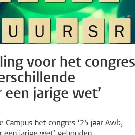
ling voor het congre
erschillende
 een jarige wet’
 Campus het congres ‘25 jaar Awb,
r een jarige wet’ gehouden.