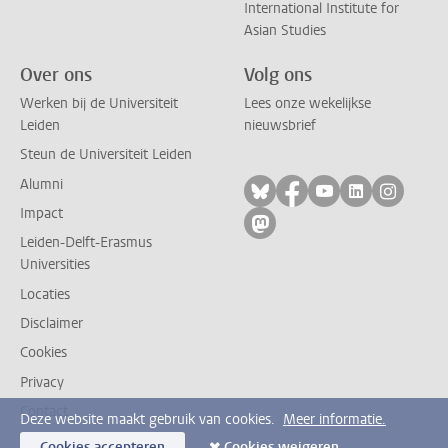
International Institute for
Asian Studies
Over ons
Volg ons
Werken bij de Universiteit
Lees onze wekelijkse
Leiden
nieuwsbrief
Steun de Universiteit Leiden
Alumni
Volg ons op bluesky
Volg ons op facebo
Volg ons op yo
Volg ons op
Volg on
Impact
Volg ons op mastodon
Leiden-Delft-Erasmus
Universities
Locaties
Disclaimer
Cookies
Privacy
Contact
Deze website maakt gebruik van cookies.
Meer informatie.
Cookies accepteren
Cookies weigeren