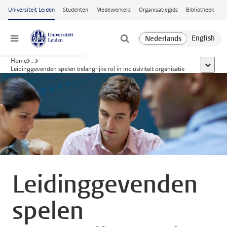
Ga naar hoofdinhoud
Universiteit Leiden
Studenten
Medewerkers
Organisatiegids
Bibliotheek
Menu
Home
...
toon all
Leidinggevenden spelen belangrijke rol in inclusiviteit organisatie
Leidinggevenden
spelen