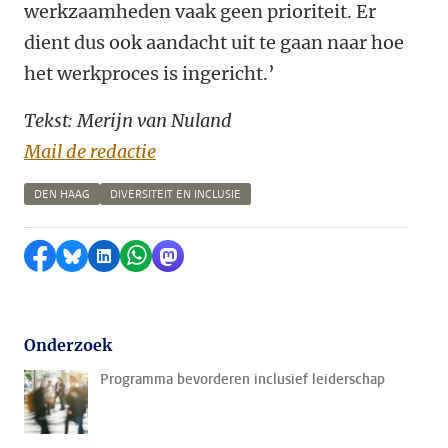
werkzaamheden vaak geen prioriteit. Er
dient dus ook aandacht uit te gaan naar hoe
het werkproces is ingericht.’
Tekst: Merijn van Nuland
Mail de redactie
DEN HAAG
DIVERSITEIT EN INCLUSIE
Delen op Facebook
Delen via Bluesky
Delen op LinkedIn
Delen via WhatsApp
Delen via Mastodon
Onderzoek
Programma bevorderen inclusief leiderschap