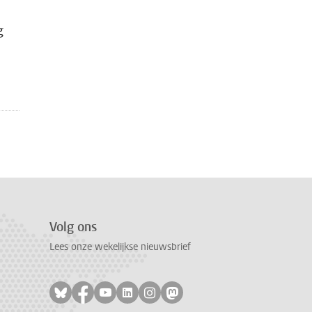
g
Volg ons
Lees onze wekelijkse nieuwsbrief
Volg ons op bluesky
Volg ons op facebook
Volg ons op youtube
Volg ons op linkedin
Volg ons op instagram
Volg ons op mastodon