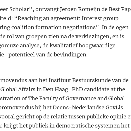
areer Scholar'', ontvangt Jeroen Romeijn de Best Pap
iteld: “Reaching an agreement: Interest group
ing coalition formation negotiations”. In de ogen
 de rol van groepen zien na de verkiezingen, en is
goreuze analyse, de kwalitatief hoogwaardige
tie- potentieel van de bevindingen.
omovendus aan het Instituut Bestuurskunde van de
Global Affairs in Den Haag. PhD candidate at the
istration of The Faculty of Governance and Global
s promovendus bij het Deens-Nederlandse GovLis
vooral gericht op de relatie tussen publieke opinie 
: krijgt het publiek in democratische systemen het