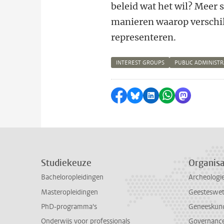
beleid wat het wil? Meer s
manieren waarop verschil
representeren.
INTEREST GROUPS
PUBLIC ADMINISTR
Delen op Facebook
Delen via Bluesky
Delen op LinkedI
Delen via Wh
Delen via
Studiekeuze
Organisa
Bacheloropleidingen
Archeologi
Masteropleidingen
Geesteswe
PhD-programma's
Geneeskun
Onderwijs voor professionals
Governance 