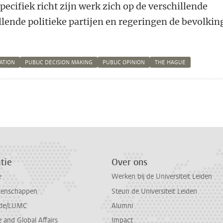
pecifiek richt zijn werk zich op de verschillende
lende politieke partijen en regeringen de bevolkin
ATION
PUBLIC DECISION MAKING
PUBLIC OPINION
THE HAGUE
n
atsApp
 Mastodon
tie
Over ons
e
Werken bij de Universiteit Leiden
tenschappen
Steun de Universiteit Leiden
de/LUMC
Alumni
and Global Affairs
Impact