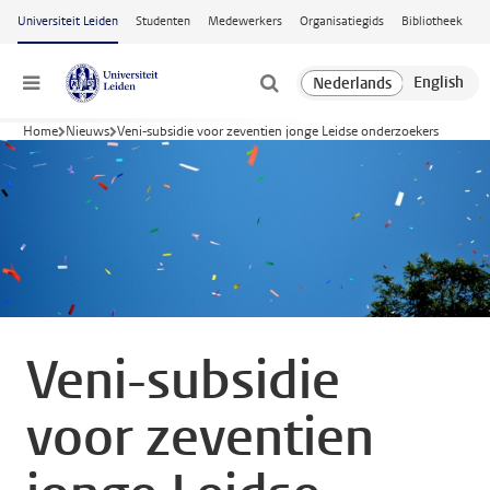
Ga naar hoofdinhoud
Universiteit Leiden
Studenten
Medewerkers
Organisatiegids
Bibliotheek
Menu
Home
Nieuws
Veni-subsidie voor zeventien jonge Leidse onderzoekers
Veni-subsidie
voor zeventien