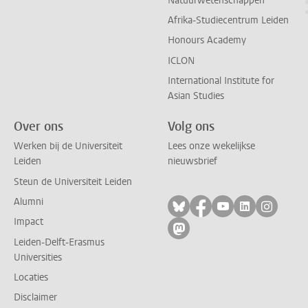
Natuurwetenschappen
Afrika-Studiecentrum Leiden
Honours Academy
ICLON
International Institute for
Asian Studies
Over ons
Volg ons
Werken bij de Universiteit
Lees onze wekelijkse
Leiden
nieuwsbrief
Steun de Universiteit Leiden
Alumni
Volg ons op bluesky
Volg ons op facebo
Volg ons op yo
Volg ons op
Volg on
Impact
Volg ons op mastodon
Leiden-Delft-Erasmus
Universities
Locaties
Disclaimer