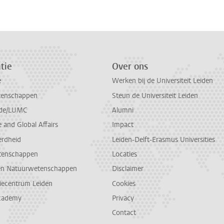
tie
Over ons
e
Werken bij de Universiteit Leiden
tenschappen
Steun de Universiteit Leiden
de/LUMC
Alumni
and Global Affairs
Impact
erdheid
Leiden-Delft-Erasmus Universities
tenschappen
Locaties
en Natuurwetenschappen
Disclaimer
diecentrum Leiden
Cookies
cademy
Privacy
Contact