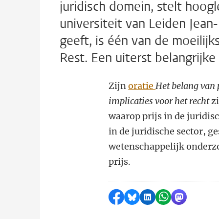
juridisch domein, stelt hoo
universiteit van Leiden Jean-
geeft, is één van de moeilij
Rest. Een uiterst belangrijk
Zijn
oratie
Het belang van 
implicaties voor het recht
zi
waarop prijs in de juridi
in de juridische sector, g
wetenschappelijk onderzo
prijs.
Delen op Facebook
Delen via Bluesky
Delen op LinkedI
Delen via Wh
Delen via