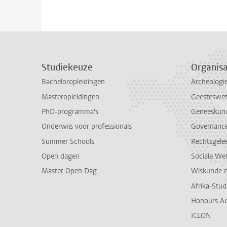
Studiekeuze
Organisa
Bacheloropleidingen
Archeologi
Masteropleidingen
Geesteswe
PhD-programma's
Geneeskun
Onderwijs voor professionals
Governance 
Summer Schools
Rechtsgele
Open dagen
Sociale We
Master Open Dag
Wiskunde 
Afrika-Stu
Honours A
ICLON