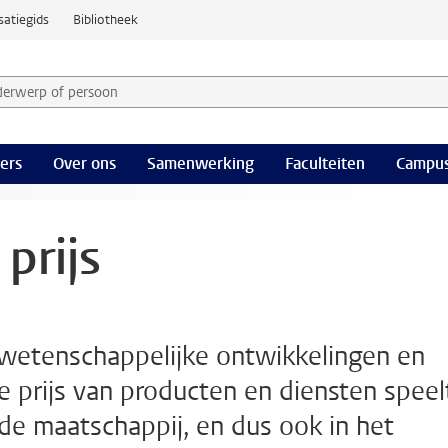
satiegids
Bibliotheek
derwerp of persoon en selecteer categorie
ers
Over ons
Samenwerking
Faculteiten
Campus
prijs
fswetenschappelijke ontwikkelingen en
De prijs van producten en diensten speel
 de maatschappij, en dus ook in het