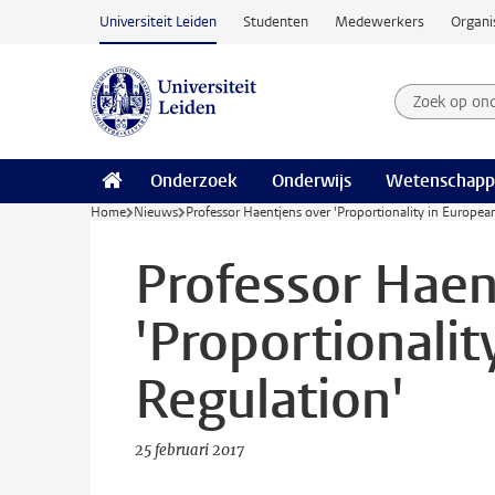
Ga naar hoofdinhoud
Universiteit Leiden
Studenten
Medewerkers
Organi
Zoek op on
Zoekterm
Onderzoek
Onderwijs
Wetenschapp
Home
Nieuws
Professor Haentjens over 'Proportionality in Europe
Professor Haen
'Proportionali
Regulation'
25 februari 2017