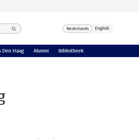
 Den Haag
Alumni
Bibliotheek
g