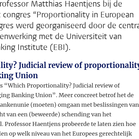
rofessor Matthias Haentjens bij de
t congres “Proportionality in European
ngres werd georganiseerd door de centr
enwerking met de Universiteit van
ing Institute (EBI).
ity? Judicial review of proportionalit
king Union
as “Which Proportionality? Judicial review of
ging Banking Union”. Meer concreet betrof het de
 Bankenunie (moeten) omgaan met beslissingen va
cht van een (beweerde) schending van het
l. Professor Haentjens probeerde te laten zien hoe
ellen op welk niveau van het Europees gerechtelijk