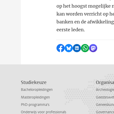
op het hoogst mogelijke 
kan worden verricht op he
banken en de afwikkeling
eerste leden.
Delen op Facebook
Delen via Bluesky
Delen op LinkedI
Delen via Wh
Delen via
Studiekeuze
Organisa
Bacheloropleidingen
Archeologi
Masteropleidingen
Geesteswe
PhD-programma's
Geneeskun
Onderwijs voor professionals
Governance 