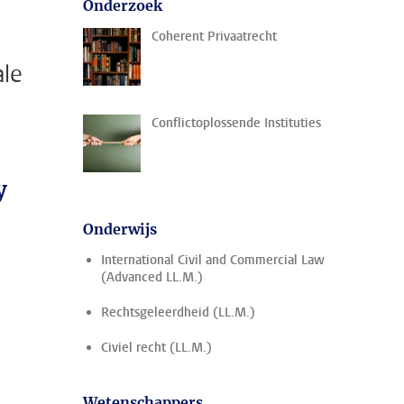
Onderzoek
Coherent Privaatrecht
ale
Conflictoplossende Instituties
y
Onderwijs
International Civil and Commercial Law
(Advanced LL.M.)
n
Rechtsgeleerdheid (LL.M.)
Civiel recht (LL.M.)
Wetenschappers