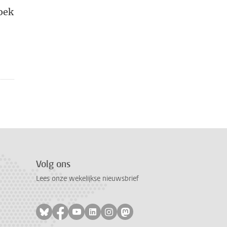
oek
Volg ons
Lees onze wekelijkse nieuwsbrief
Volg ons op bluesky
Volg ons op facebook
Volg ons op youtube
Volg ons op linkedin
Volg ons op instagram
Volg ons op mastodon