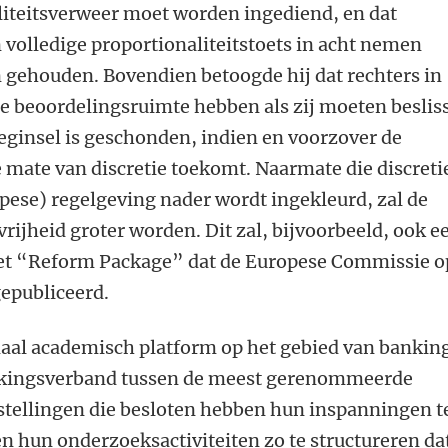
liteitsverweer moet worden ingediend, en dat
n volledige proportionaliteitstoets in acht nemen
jn gehouden. Bovendien betoogde hij dat rechters in
te beoordelingsruimte hebben als zij moeten beslis
beginsel is geschonden, indien en voorzover de
 mate van discretie toekomt. Naarmate die discreti
pese) regelgeving nader wordt ingekleurd, zal de
vrijheid groter worden. Dit zal, bijvoorbeeld, ook e
het “Reform Package” dat de Europese Commissie o
epubliceerd.
naal academisch platform op het gebied van bankin
kingsverband tussen de meest gerenommeerde
tellingen die besloten hebben hun inspanningen t
en hun onderzoeksactiviteiten zo te structureren da