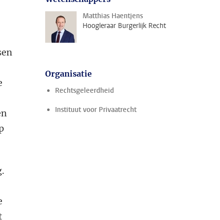
Matthias Haentjens
Hoogleraar Burgerlijk Recht
sen
Organisatie
e
Rechtsgeleerdheid
Instituut voor Privaatrecht
en
p
g.
e
t