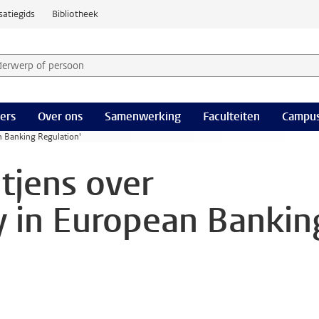
satiegids
Bibliotheek
derwerp of persoon en selecteer categorie
ers
Over ons
Samenwerking
Faculteiten
Campus
an Banking Regulation'
tjens over
ty in European Bankin