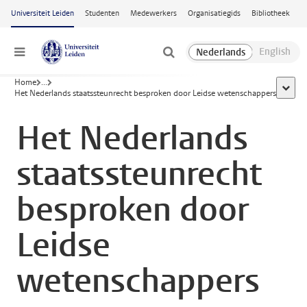
Ga naar hoofdinhoud
Universiteit Leiden
Studenten
Medewerkers
Organisatiegids
Bibliotheek
Menu
Home
...
toon a
Het Nederlands staatssteunrecht besproken door Leidse wetenschappers
Het Nederlands
staatssteunrecht
besproken door
Leidse
wetenschappers