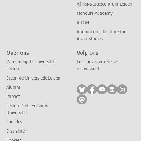
Afrika-Studiecentrum Leiden
Honours Academy
ICLON
International Institute for
Asian Studies
Over ons
Volg ons
Werken bij de Universiteit
Lees onze wekelijkse
Leiden
nieuwsbrief
Steun de Universiteit Leiden
Alumni
Volg ons op bluesky
Volg ons op facebo
Volg ons op yo
Volg ons op
Volg on
Impact
Volg ons op mastodon
Leiden-Delft-Erasmus
Universities
Locaties
Disclaimer
Cookies