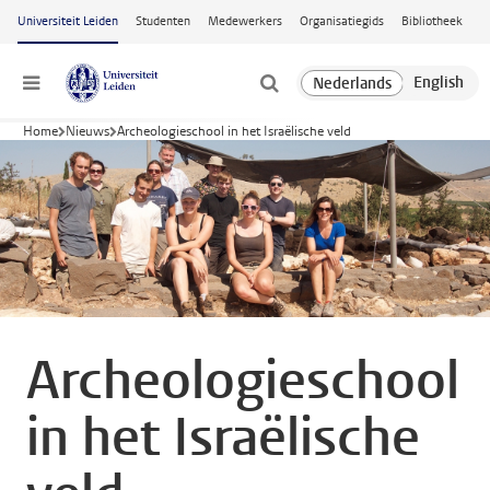
Ga naar hoofdinhoud
Universiteit Leiden
Studenten
Medewerkers
Organisatiegids
Bibliotheek
Menu
Home
Nieuws
Archeologieschool in het Israëlische veld
Archeologieschool
in het Israëlische