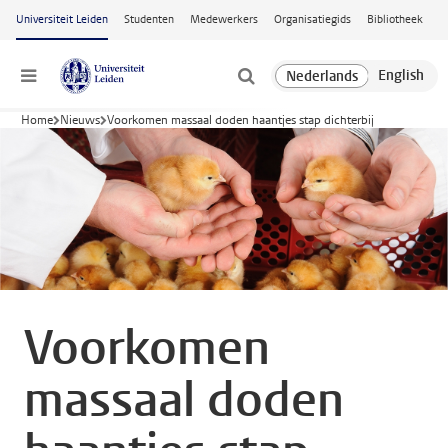
Ga naar hoofdinhoud
Universiteit Leiden
Studenten
Medewerkers
Organisatiegids
Bibliotheek
Menu
Home
Nieuws
Voorkomen massaal doden haantjes stap dichterbij
Voorkomen
massaal doden