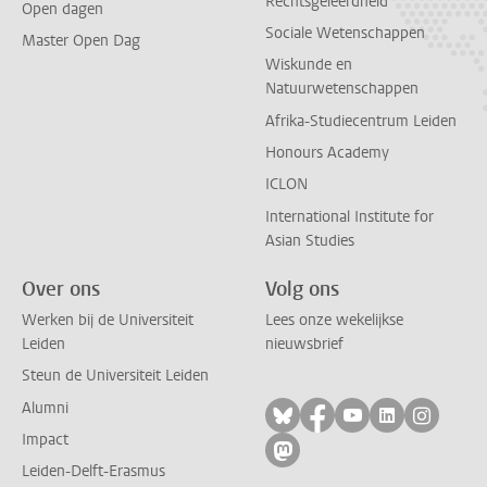
Rechtsgeleerdheid
Open dagen
Sociale Wetenschappen
Master Open Dag
Wiskunde en
Natuurwetenschappen
Afrika-Studiecentrum Leiden
Honours Academy
ICLON
International Institute for
Asian Studies
Over ons
Volg ons
Werken bij de Universiteit
Lees onze wekelijkse
Leiden
nieuwsbrief
Steun de Universiteit Leiden
Alumni
Volg ons op bluesky
Volg ons op facebo
Volg ons op yo
Volg ons op
Volg on
Impact
Volg ons op mastodon
Leiden-Delft-Erasmus