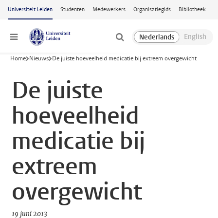
Ga naar hoofdinhoud
Universiteit Leiden
Studenten
Medewerkers
Organisatiegids
Bibliotheek
Menu
Home
Nieuws
De juiste hoeveelheid medicatie bij extreem overgewicht
De juiste
hoeveelheid
medicatie bij
extreem
overgewicht
19 juni 2013