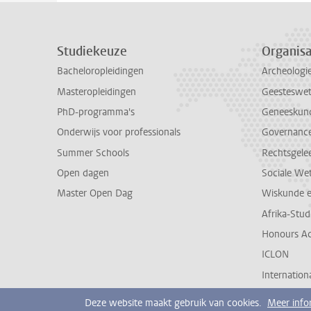
Studiekeuze
Organisa
Bacheloropleidingen
Archeologi
Masteropleidingen
Geesteswe
PhD-programma's
Geneeskun
Onderwijs voor professionals
Governance 
Summer Schools
Rechtsgele
Open dagen
Sociale We
Master Open Dag
Wiskunde 
Afrika-Stu
Honours A
ICLON
Internationa
Deze website maakt gebruik van cookies.
Meer info