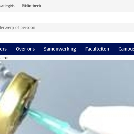
satiegids
Bibliotheek
derwerp of persoon en selecteer categorie
ers
Over ons
Samenwerking
Faculteiten
Campus
ijnen