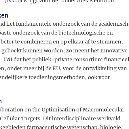
 Jiskoot krijgt voor het onderzoek 8 euroton.
ken
d het fundamentele onderzoek van de academisch
epaste onderzoek van de biotechnologische en
 beter te combineren en op elkaar af te stemmen,
n geboekt kunnen worden, zo meent het Innovative
). IMI dat het publiek-private consortium financiee
n, onder meer bij de EU, voor de ontwikkeling van
riendelijkere toedieningsmethoden, ook voor
n
boration on the Optimisation of Macromolecular
Cellular Targets. Dit interdisciplinaire werkveld
kgebieden farmaceutische wetenschap, biologie,