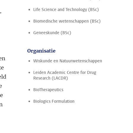
Life Science and Technology (BSc)
r
Biomedische wetenschappen (BSc)
Geneeskunde (BSc)
Organisatie
ten
Wiskunde en Natuurwetenschappen
ze
Leiden Academic Centre for Drug
eld
Research (LACDR)
e
BioTherapeutics
de
Biologics Formulation
ën