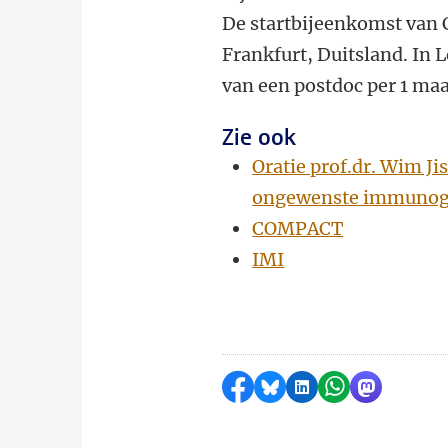
De startbijeenkomst van 
Frankfurt, Duitsland. In L
van een postdoc per 1 maa
Zie ook
Oratie prof.dr. Wim Ji
ongewenste immunogen
COMPACT
IMI
Delen op Facebook
Delen via Bluesky
Delen op LinkedI
Delen via Wh
Delen via