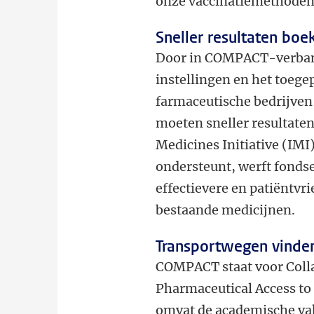
onze vaccinatiemethoden.’
Sneller resultaten boe
Door in COMPACT-verban
instellingen en het toeg
farmaceutische bedrijven
moeten sneller resultate
Medicines Initiative (IMI
ondersteunt, werft fondse
effectievere en patiëntv
bestaande medicijnen.
Transportwegen vinde
COMPACT staat voor Colla
Pharmaceutical Access to 
omvat de academische va