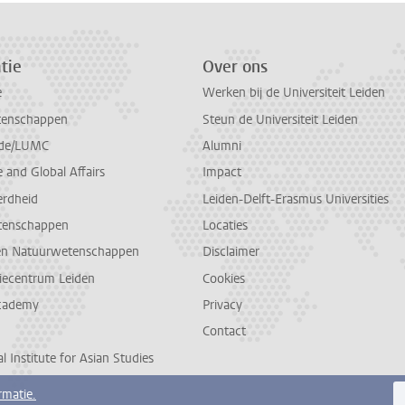
tie
Over ons
e
Werken bij de Universiteit Leiden
tenschappen
Steun de Universiteit Leiden
de/LUMC
Alumni
and Global Affairs
Impact
erdheid
Leiden-Delft-Erasmus Universities
tenschappen
Locaties
en Natuurwetenschappen
Disclaimer
diecentrum Leiden
Cookies
cademy
Privacy
Contact
l Institute for Asian Studies
rmatie.