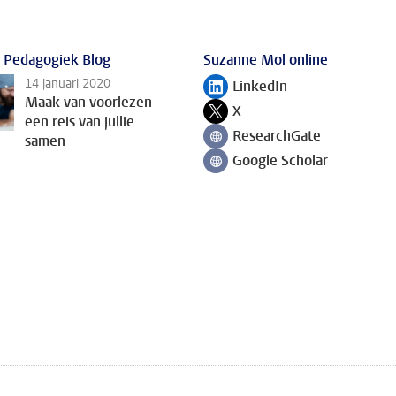
 Pedagogiek Blog
Suzanne Mol online
14 januari 2020
LinkedIn
Volg ons op
Maak van voorlezen
X
Volg ons op
een reis van jullie
ResearchGate
samen
Volg ons op
Google Scholar
Volg ons op