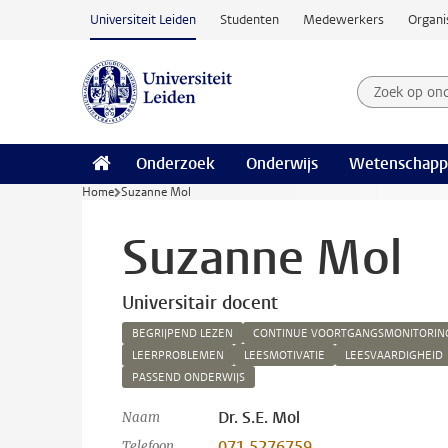
Ga naar hoofdinhoud
Universiteit Leiden
Studenten
Medewerkers
Organi
Zoek op on
Zoekterm
Onderzoek
Onderwijs
Wetenschapp
Home
Suzanne Mol
Suzanne Mol
Universitair docent
BEGRIJPEND LEZEN
CONTINUE VOORTGANGSMONITORIN
LEERPROBLEMEN
LEESMOTIVATIE
LEESVAARDIGHEID
PASSEND ONDERWIJS
Dr. S.E. Mol
Naam
071 5276759
Telefoon