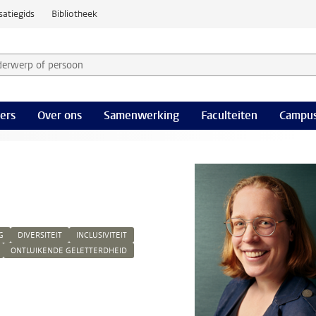
satiegids
Bibliotheek
derwerp of persoon en selecteer categorie
ers
Over ons
Samenwerking
Faculteiten
Campus
G
DIVERSITEIT
INCLUSIVITEIT
ONTLUIKENDE GELETTERDHEID