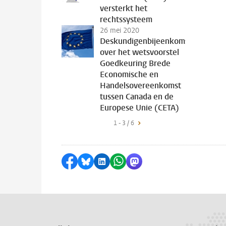
versterkt het
rechtssysteem
26 mei 2020
Deskundigenbijeenkomst
over het wetsvoorstel
Goedkeuring Brede
Economische en
Handelsovereenkomst
tussen Canada en de
Europese Unie (CETA)
1 - 3 / 6
Delen op Facebook
Delen via Bluesky
Delen op LinkedIn
Delen via WhatsApp
Delen via Mastodon