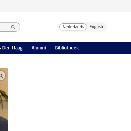
 Den Haag
Alumni
Bibliotheek
open modal