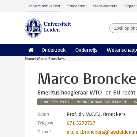
Ga naar hoofdinhoud
Universiteit Leiden
Studenten
Medewerkers
Organi
Zoek op on
Zoekterm
Onderzoek
Onderwijs
Wetenschapp
Home
Marco Bronckers
Marco Broncke
Emeritus hoogleraar WTO- en EU-recht
EUROPEES RECHT
INTERNATIONAAL PUBLIEKRECHT
I
Prof. dr. M.C.E.J. Bronckers
Naam
071 5272727
Telefoon
m.c.e.j.bronckers@law.leidenuni
E-mail