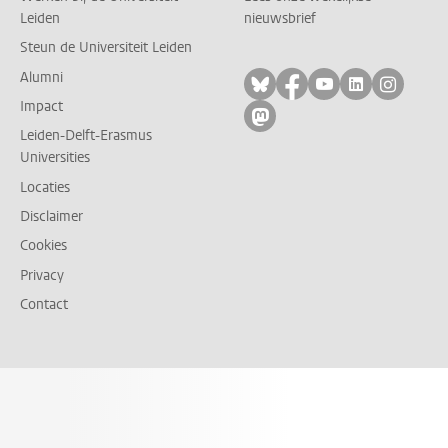
Leiden
nieuwsbrief
Steun de Universiteit Leiden
Alumni
Volg ons op bluesky
Volg ons op facebo
Volg ons op yo
Volg ons op
Volg on
Impact
Volg ons op mastodon
Leiden-Delft-Erasmus
Universities
Locaties
Disclaimer
Cookies
Privacy
Contact