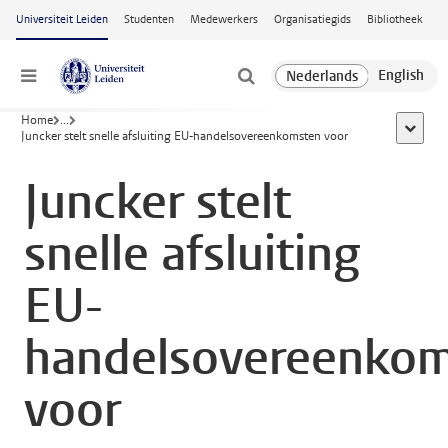
Ga naar hoofdinhoud
Universiteit Leiden
Studenten
Medewerkers
Organisatiegids
Bibliotheek
Menu
Home
...
toon all
Juncker stelt snelle afsluiting EU-handelsovereenkomsten voor
Juncker stelt
snelle afsluiting
EU-
handelsovereenko
voor