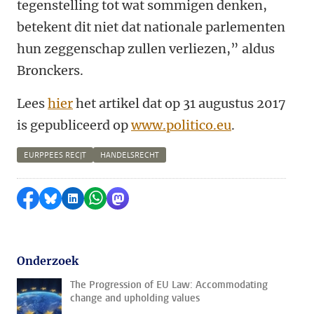
tegenstelling tot wat sommigen denken,
betekent dit niet dat nationale parlementen
hun zeggenschap zullen verliezen,” aldus
Bronckers.
Lees
hier
het artikel dat op 31 augustus 2017
is gepubliceerd op
www.politico.eu
.
EURPPEES RECJT
HANDELSRECHT
Delen op Facebook
Delen via Bluesky
Delen op LinkedIn
Delen via WhatsApp
Delen via Mastodon
Onderzoek
The Progression of EU Law: Accommodating
change and upholding values