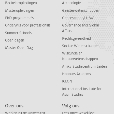
Bacheloropleidingen
Archeologie
Masteropleidingen
Geesteswetenschappen
PhD-programma's
Geneeskunde/LUMC
Onderwijs voor professionals
Governance and Global
Affairs
Summer Schools
Rechtsgeleerdheid
Open dagen
Sociale Wetenschappen
Master Open Dag
Wiskunde en
Natuurwetenschappen
Afrika-Studiecentrum Leiden
Honours Academy
ICLON
International Institute for
Asian Studies
Over ons
Volg ons
Werken bij de Universiteit
Lees onze wekelijkse