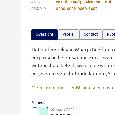
vice-dean@fgga.leidenuniv.nl
E-mail
0000-0002-9069-5402
ORCID iD
Overzicht
Profiel
Contact
Publ
Het onderzoek van Maarja Beerkens r
empirische beleidsanalyse en -evalua
wetenschapsbeleid, waarin ze wetens
gegeven in verschillende landen (A
Meer informatie over Maarja Beerkens
Nieuws
02 maart 2026