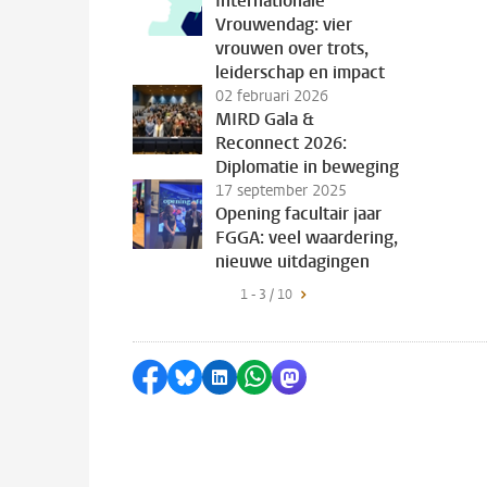
Internationale
Vrouwendag: vier
vrouwen over trots,
leiderschap en impact
02 februari 2026
MIRD Gala &
Reconnect 2026:
Diplomatie in beweging
17 september 2025
Opening facultair jaar
FGGA: veel waardering,
nieuwe uitdagingen
1 - 3 / 10
Delen op Facebook
Delen via Bluesky
Delen op LinkedIn
Delen via WhatsApp
Delen via Mastodon