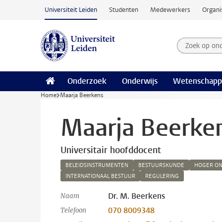
Ga naar hoofdinhoud
Universiteit Leiden
Studenten
Medewerkers
Organi
Zoek op on
Zoekterm
Onderzoek
Onderwijs
Wetenschapp
Home
Maarja Beerkens
Maarja Beerke
Universitair hoofddocent
BELEIDSINSTRUMENTEN
BESTUURSKUNDE
HOGER ON
INTERNATIONAAL BESTUUR
REGULERING
Dr. M. Beerkens
Naam
070 8009348
Telefoon