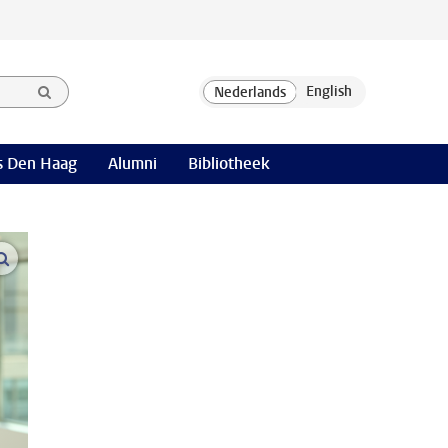
 Den Haag
Alumni
Bibliotheek
open modal