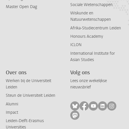
Sociale Wetenschappen
Master Open Dag
Wiskunde en
Natuurwetenschappen
Afrika-Studiecentrum Leiden
Honours Academy
ICLON
International Institute for
Asian Studies
Over ons
Volg ons
Werken bij de Universiteit
Lees onze wekelijkse
Leiden
nieuwsbrief
Steun de Universiteit Leiden
Alumni
Volg ons op bluesky
Volg ons op facebo
Volg ons op yo
Volg ons op
Volg on
Impact
Volg ons op mastodon
Leiden-Delft-Erasmus
Universities