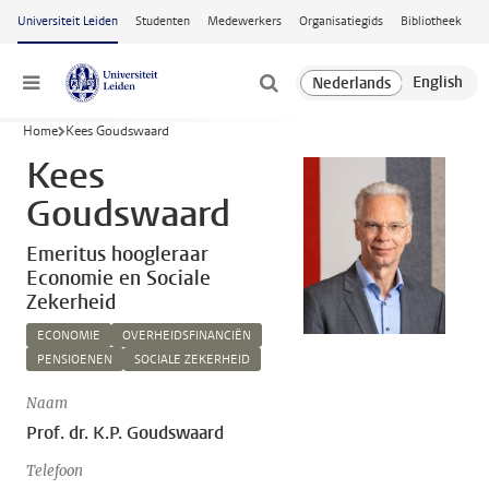
Ga naar hoofdinhoud
Universiteit Leiden
Studenten
Medewerkers
Organisatiegids
Bibliotheek
Menu
Home
Kees Goudswaard
Kees
Goudswaard
Emeritus hoogleraar
Economie en Sociale
Zekerheid
ECONOMIE
OVERHEIDSFINANCIËN
PENSIOENEN
SOCIALE ZEKERHEID
Naam
Prof. dr. K.P. Goudswaard
Telefoon