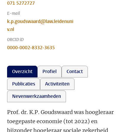
071 5272727
E-mail
k.p.goudswaard@law.leidenuni
v.nl
ORCID iD
0000-0002-8332-3635
Overzicht
Profiel
Contact
Publicaties
Activiteiten
Nevenwerkzaamheden
Prof. dr. K.P. Goudswaard was hoogleraar
toegepaste economie (tot 2022) en
bijzonder hoogleraar sociale zekerheid