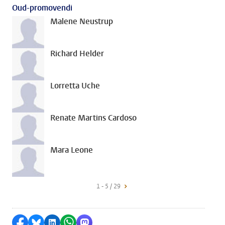
Oud-promovendi
Malene Neustrup
Richard Helder
Lorretta Uche
Renate Martins Cardoso
Mara Leone
1 - 5 / 29
Delen op Facebook
Delen via Bluesky
Delen op LinkedIn
Delen via WhatsApp
Delen via Mastodon