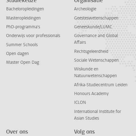
Studiekeuze
Organisatie
Bacheloropleidingen
Archeologie
Masteropleidingen
Geesteswetenschappen
PhD-programma's
Geneeskunde/LUMC
Onderwijs voor professionals
Governance and Global
Affairs
Summer Schools
Rechtsgeleerdheid
Open dagen
Sociale Wetenschappen
Master Open Dag
Wiskunde en
Natuurwetenschappen
Afrika-Studiecentrum Leiden
Honours Academy
ICLON
International Institute for
Asian Studies
Over ons
Volg ons