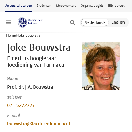
Ga naar hoofdinhoud
Universiteit Leiden
Studenten
Medewerkers
Organisatiegids
Bibliotheek
Menu
Home
Joke Bouwstra
Joke Bouwstra
Emeritus hoogleraar
Toediening van farmaca
Naam
Prof. dr. J.A. Bouwstra
Telefoon
071 5272727
E-mail
bouwstra@lacdr.leidenuniv.nl