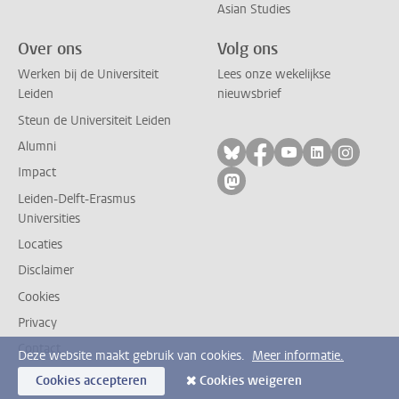
Asian Studies
Over ons
Volg ons
Werken bij de Universiteit
Lees onze wekelijkse
Leiden
nieuwsbrief
Steun de Universiteit Leiden
Alumni
Volg ons op bluesky
Volg ons op facebo
Volg ons op yo
Volg ons op
Volg on
Impact
Volg ons op mastodon
Leiden-Delft-Erasmus
Universities
Locaties
Disclaimer
Cookies
Privacy
Contact
Deze website maakt gebruik van cookies.
Meer informatie.
Cookies accepteren
Cookies weigeren