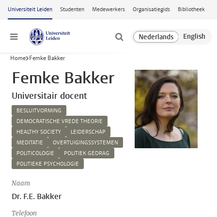
Ga naar hoofdinhoud
Universiteit Leiden
Studenten
Medewerkers
Organisatiegids
Bibliotheek
Menu
Home
Femke Bakker
Femke Bakker
Universitair docent
BESLUITVORMING
DEMOCRATISCHE VREDE THEORIE
HEALTHY SOCIETY
LEIDERSCHAP
MEDITATIE
OVERTUIGINGSSYSTEMEN
POLITICOLOGIE
POLITIEK GEDRAG
POLITIEKE PSYCHOLOGIE
Naam
Dr. F.E. Bakker
Telefoon