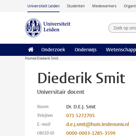
Ga naar hoofdinhoud
Universiteit Leiden
Studenten
Medewerkers
Organi
Zoek op on
Zoekterm
Onderzoek
Onderwijs
Wetenschapp
Home
Diederik Smit
Diederik Smit
Universitair docent
Dr. D.E.J. Smit
Naam
071 5272705
Telefoon
d.e.j.smit@hum.leidenuniv.nl
E-mail
0000-0003-1285-3599
ORCID iD