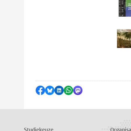
Delen op Facebook
Delen via Bluesky
Delen op LinkedIn
Delen via WhatsApp
Delen via Mastodon
Studiekeuze
Organisa