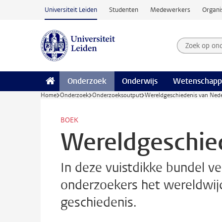
Ga naar hoofdinhoud
Universiteit Leiden
Studenten
Medewerkers
Organi
Zoek op on
Zoekterm
Onderzoek
Onderwijs
Wetenschapp
Home
Onderzoek
Onderzoeksoutput
Wereldgeschiedenis van Ned
BOEK
Wereldgeschie
In deze vuistdikke bundel v
onderzoekers het wereldwij
geschiedenis.