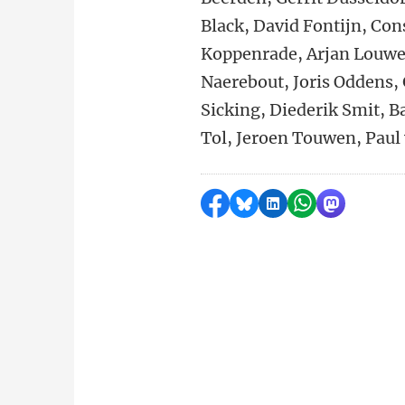
Black, David Fontijn, Co
Koppenrade, Arjan Louwen
Naerebout, Joris Oddens,
Sicking, Diederik Smit, Ba
Tol, Jeroen Touwen, Paul 
Delen op Facebook
Delen via Bluesky
Delen op LinkedI
Delen via Wh
Delen via