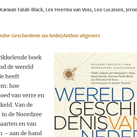
, Karwan Fatah-Black, Lex Heerma van Voss, Leo Lucassen, Jero
andse Geschiedenis via Ambo|Anthos uitgevers
prikkelende boek
and de wereld
e heeft
om: hoe
loed van verre en
keld. Van de
 in de Noordzee
Maarten en van
yn – aan de hand