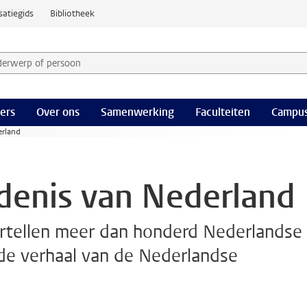
satiegids
Bibliotheek
derwerp of persoon en selecteer categorie
ers
Over ons
Samenwerking
Faculteiten
Campus
erland
denis van Nederland
ertellen meer dan honderd Nederlandse
de verhaal van de Nederlandse