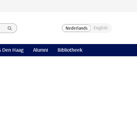
 Den Haag
Alumni
Bibliotheek