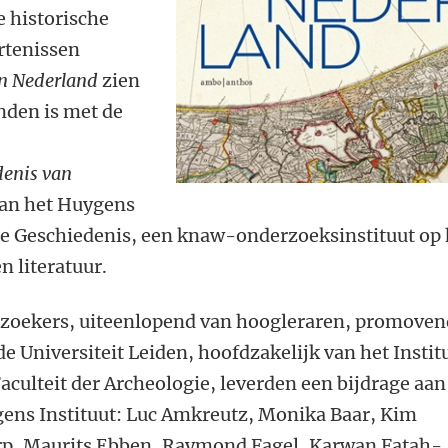
e historische
rtenissen
n Nederland
zien
nden is met de
denis van
van het Huygens
se Geschiedenis, een knaw-onderzoeksinstituut op 
n literatuur.
rzoekers, uiteenlopend van hoogleraren, promoven
de Universiteit Leiden, hoofdzakelijk van het Instit
aculteit der Archeologie, leverden een bijdrage aan
gens Instituut: Luc Amkreutz, Monika Baar, Kim
orp, Maurits Ebben, Raymond Fagel, Karwan Fatah-