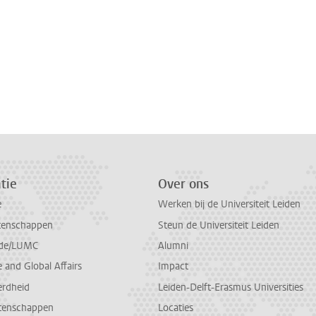
tie
Over ons
e
Werken bij de Universiteit Leiden
tenschappen
Steun de Universiteit Leiden
de/LUMC
Alumni
and Global Affairs
Impact
erdheid
Leiden-Delft-Erasmus Universities
tenschappen
Locaties