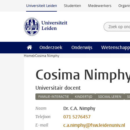
Ga naar hoofdinhoud
Universiteit Leiden
Studenten
Medewerkers
Organi
Zoek op on
Zoekterm
Onderzoek
Onderwijs
Wetenschapp
Home
Cosima Nimphy
Cosima Nimph
Universitair docent
FAMILIE-INTERACTIE
KINDERTIJD
SOCIAAL LEREN
S
Dr. C.A. Nimphy
Naam
071 5276457
Telefoon
c.a.nimphy@fsw.leidenuniv.nl
E-mail