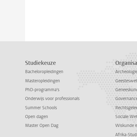
Studiekeuze
Organisa
Bacheloropleidingen
Archeologi
Masteropleidingen
Geesteswe
PhD-programma's
Geneeskun
Onderwijs voor professionals
Governance 
Summer Schools
Rechtsgele
Open dagen
Sociale We
Master Open Dag
Wiskunde 
Afrika-Stu