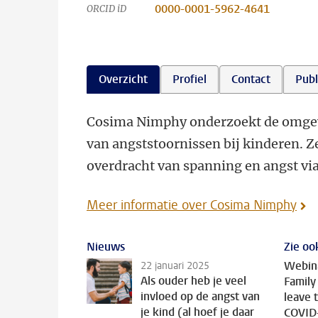
0000-0001-5962-4641
ORCID iD
Overzicht
Profiel
Contact
Publ
Cosima Nimphy onderzoekt de omgevin
van angststoornissen bij kinderen. Ze
overdracht van spanning en angst via
Meer informatie over Cosima Nimphy
Nieuws
Zie oo
Webina
22 januari 2025
Als ouder heb je veel
Family
invloed op de angst van
leave 
je kind (al hoef je daar
COVID