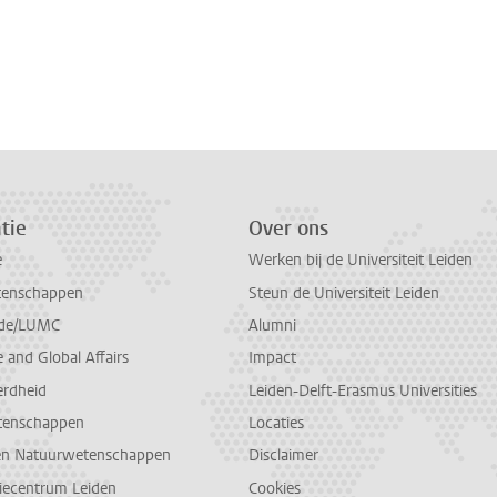
tie
Over ons
e
Werken bij de Universiteit Leiden
tenschappen
Steun de Universiteit Leiden
de/LUMC
Alumni
and Global Affairs
Impact
erdheid
Leiden-Delft-Erasmus Universities
tenschappen
Locaties
en Natuurwetenschappen
Disclaimer
diecentrum Leiden
Cookies