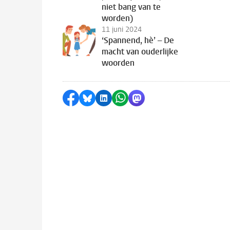
niet bang van te
worden)
11 juni 2024
‘Spannend, hè’ – De
macht van ouderlijke
woorden
Delen op Facebook
Delen via Bluesky
Delen op LinkedIn
Delen via WhatsApp
Delen via Mastodon