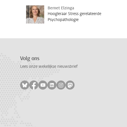
Bernet Elzinga
Hoogleraar Stress gerelateerde
Psychopathologie
Volg ons
Lees onze wekelijkse nieuwsbrief
Volg ons op bluesky
Volg ons op facebook
Volg ons op youtube
Volg ons op linkedin
Volg ons op instagram
Volg ons op mastodon