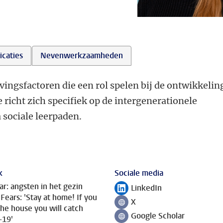
icaties
Nevenwerkzaamheden
gsfactoren die een rol spelen bij de ontwikkelin
 richt zich specifiek op de intergenerationele
 sociale leerpaden.
k
Sociale media
r: angsten in het gezin
LinkedIn
Volg ons op
 Fears: 'Stay at home! If you
X
Volg ons op
the house you will catch
Google Scholar
-19'
Volg ons op