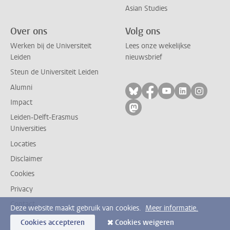
Asian Studies
Over ons
Volg ons
Werken bij de Universiteit
Lees onze wekelijkse
Leiden
nieuwsbrief
Steun de Universiteit Leiden
Alumni
Volg ons op bluesky
Volg ons op facebo
Volg ons op yo
Volg ons op
Volg on
Impact
Volg ons op mastodon
Leiden-Delft-Erasmus
Universities
Locaties
Disclaimer
Cookies
Privacy
Contact
Deze website maakt gebruik van cookies.
Meer informatie.
Cookies accepteren
Cookies weigeren