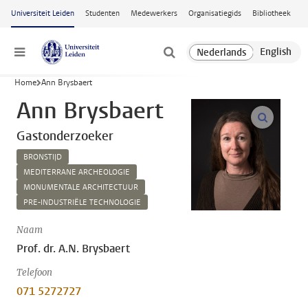
Ga naar hoofdinhoud
Universiteit Leiden
Studenten
Medewerkers
Organisatiegids
Bibliotheek
Menu
Home
Ann Brysbaert
Ann Brysbaert
open m
Gastonderzoeker
BRONSTIJD
MEDITERRANE ARCHEOLOGIE
MONUMENTALE ARCHITECTUUR
PRE-INDUSTRIËLE TECHNOLOGIE
Naam
Prof. dr. A.N. Brysbaert
Telefoon
071 5272727