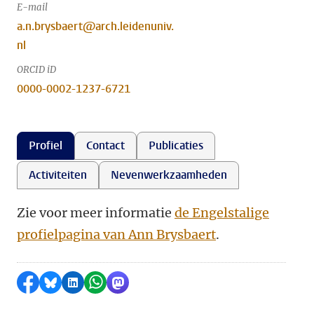
E-mail
a.n.brysbaert@arch.leidenuniv.
nl
ORCID iD
0000-0002-1237-6721
Profiel
Contact
Publicaties
Activiteiten
Nevenwerkzaamheden
Zie voor meer informatie
de Engelstalige
profielpagina van Ann Brysbaert
.
Delen op Facebook
Delen via Bluesky
Delen op LinkedIn
Delen via WhatsApp
Delen via Mastodon