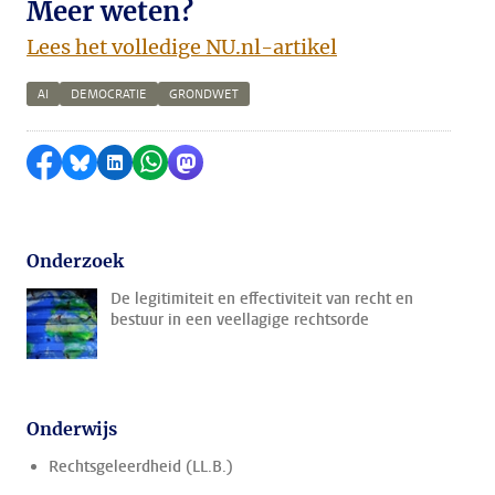
Meer weten?
Lees het volledige NU.nl-artikel
AI
DEMOCRATIE
GRONDWET
Delen op Facebook
Delen via Bluesky
Delen op LinkedIn
Delen via WhatsApp
Delen via Mastodon
Onderzoek
De legitimiteit en effectiviteit van recht en
bestuur in een veellagige rechtsorde
Onderwijs
Rechtsgeleerdheid (LL.B.)