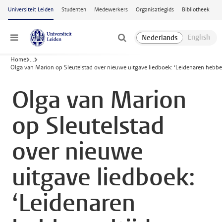
Ga naar hoofdinhoud
Universiteit Leiden
Studenten
Medewerkers
Organisatiegids
Bibliotheek
Menu
Home
...
Olga van Marion op Sleutelstad over nieuwe uitgave liedboek: ‘Leidenaren hebbe
Olga van Marion
op Sleutelstad
over nieuwe
uitgave liedboek:
‘Leidenaren