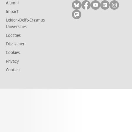
Alumni
Volg ons op bluesky
Volg ons op facebo
Volg ons op yo
Volg ons op
Volg on
Impact
Volg ons op mastodon
Leiden-Delft-Erasmus
Universities
Locaties
Disclaimer
Cookies
Privacy
Contact