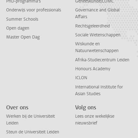
PhD-programma's
Geneeskunde/LUMC
Onderwijs voor professionals
Governance and Global
Affairs
Summer Schools
Rechtsgeleerdheid
Open dagen
Sociale Wetenschappen
Master Open Dag
Wiskunde en
Natuurwetenschappen
Afrika-Studiecentrum Leiden
Honours Academy
ICLON
International Institute for
Asian Studies
Over ons
Volg ons
Werken bij de Universiteit
Lees onze wekelijkse
Leiden
nieuwsbrief
Steun de Universiteit Leiden