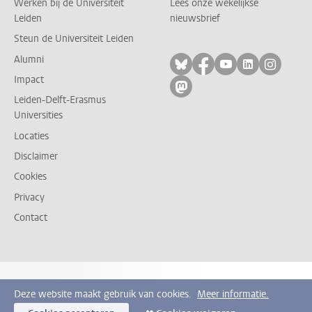
Werken bij de Universiteit
Lees onze wekelijkse
Leiden
nieuwsbrief
Steun de Universiteit Leiden
Alumni
Volg ons op bluesky
Volg ons op facebo
Volg ons op yo
Volg ons op
Volg on
Impact
Volg ons op mastodon
Leiden-Delft-Erasmus
Universities
Locaties
Disclaimer
Cookies
Privacy
Contact
Deze website maakt gebruik van cookies.
Meer informatie.