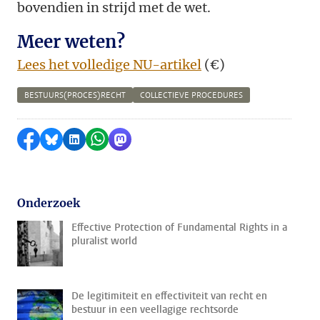
bovendien in strijd met de wet.
Meer weten?
Lees het volledige NU-artikel
(
€)
BESTUURS(PROCES)RECHT
COLLECTIEVE PROCEDURES
Delen op Facebook
Delen via Bluesky
Delen op LinkedIn
Delen via WhatsApp
Delen via Mastodon
Onderzoek
Effective Protection of Fundamental Rights in a
pluralist world
De legitimiteit en effectiviteit van recht en
bestuur in een veellagige rechtsorde